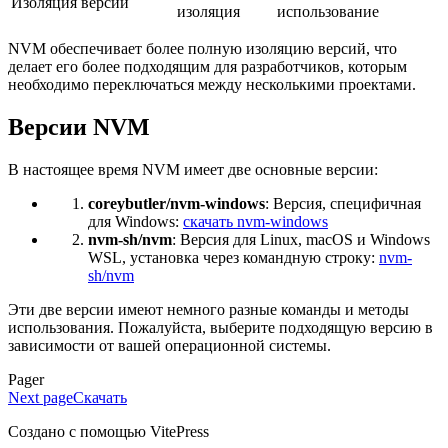
Изоляция версий
изоляция
использование
NVM обеспечивает более полную изоляцию версий, что
делает его более подходящим для разработчиков, которым
необходимо переключаться между несколькими проектами.
Версии NVM
В настоящее время NVM имеет две основные версии:
coreybutler/nvm-windows
: Версия, специфичная
для Windows:
скачать nvm-windows
nvm-sh/nvm
: Версия для Linux, macOS и Windows
WSL, установка через командную строку:
nvm-
sh/nvm
Эти две версии имеют немного разные команды и методы
использования. Пожалуйста, выберите подходящую версию в
зависимости от вашей операционной системы.
Pager
Next page
Скачать
Создано с помощью VitePress