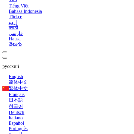
Tiếng Việt
Bahasa Indonesia
Türkçe
اردو
मराठी
فارسی
Hausa
తెలుగు
русский
English
简体中文
繁体中文
Français
日本語
한국어
Deutsch
Italiano
Español
Português