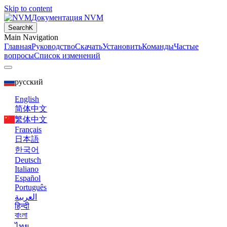
Skip to content
Документация NVM
Search
K
Main Navigation
Главная
Руководство
Скачать
Установить
Команды
Частые
вопросы
Список изменений
русский
English
简体中文
繁体中文
Français
日本語
한국어
Deutsch
Italiano
Español
Português
العربية
हिन्दी
বাংলা
ไทย