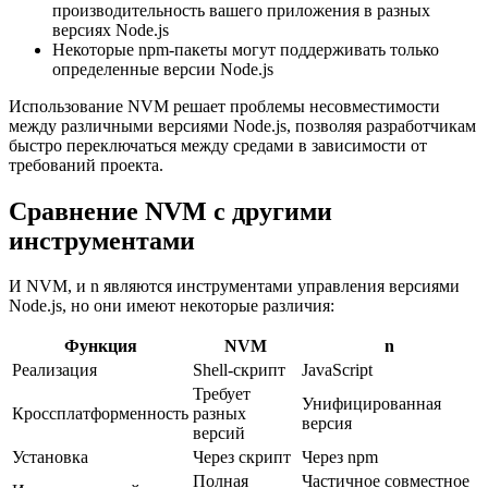
производительность вашего приложения в разных
версиях Node.js
Некоторые npm-пакеты могут поддерживать только
определенные версии Node.js
Использование NVM решает проблемы несовместимости
между различными версиями Node.js, позволяя разработчикам
быстро переключаться между средами в зависимости от
требований проекта.
Сравнение NVM с другими
инструментами
И NVM, и n являются инструментами управления версиями
Node.js, но они имеют некоторые различия:
Функция
NVM
n
Реализация
Shell-скрипт
JavaScript
Требует
Унифицированная
Кроссплатформенность
разных
версия
версий
Установка
Через скрипт
Через npm
Полная
Частичное совместное