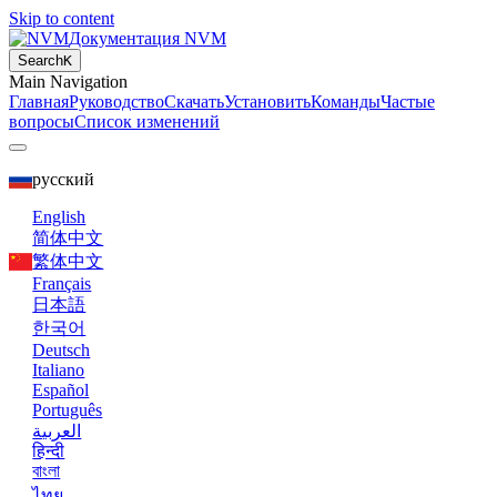
Skip to content
Документация NVM
Search
K
Main Navigation
Главная
Руководство
Скачать
Установить
Команды
Частые
вопросы
Список изменений
русский
English
简体中文
繁体中文
Français
日本語
한국어
Deutsch
Italiano
Español
Português
العربية
हिन्दी
বাংলা
ไทย