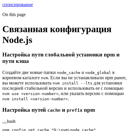
спонсирование
On this page
Связанная конфигурация
Node.js
Настройка пути глобальной установки npm и
пути кэша
Создайте две новые папки
и
в
node_cache
node_global
корневом каталоге
. Если вы не устанавливали npm ранее,
nvm
вы можете использовать
для установки
nvm install --lts
последней стабильной версии и использовать ее с помощью
, или указать версию с помощью
nvm use <version-number>
.
nvm install <version-number>
Настройка путей
и
npm
cache
prefix
bash
npm
 config
 set
 cache
 "D:\nvm\node_cache"