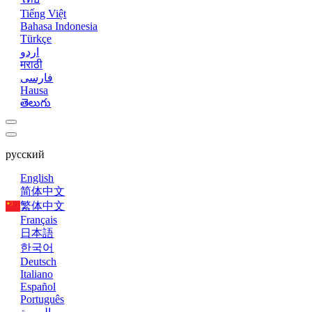
Tiếng Việt
Bahasa Indonesia
Türkçe
اردو
मराठी
فارسی
Hausa
తెలుగు
русский
English
简体中文
繁体中文
Français
日本語
한국어
Deutsch
Italiano
Español
Português