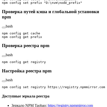
npm
 config
 set
 prefix
 "D:\nvm\node_prefix"
Проверка путей кэша и глобальной установки
npm
bash
npm
 config
 get
 cache
npm
 config
 get
 prefix
Проверка реестра npm
bash
npm
 config
 get
 registry
Настройка реестра npm
bash
npm
 config
 set
 registry
 https://registry.npmmirror.com
Доступные зеркала реестра
Зеркало NPM Taobao:
https://registry.npmmirror.com