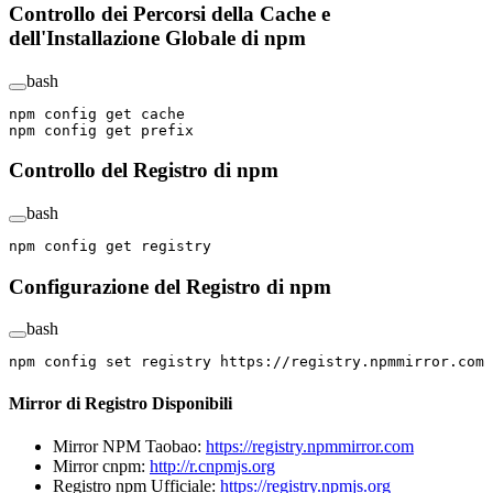
Controllo dei Percorsi della Cache e
dell'Installazione Globale di npm
bash
npm
 config
 get
 cache
npm
 config
 get
 prefix
Controllo del Registro di npm
bash
npm
 config
 get
 registry
Configurazione del Registro di npm
bash
npm
 config
 set
 registry
 https://registry.npmmirror.com
Mirror di Registro Disponibili
Mirror NPM Taobao:
https://registry.npmmirror.com
Mirror cnpm:
http://r.cnpmjs.org
Registro npm Ufficiale:
https://registry.npmjs.org