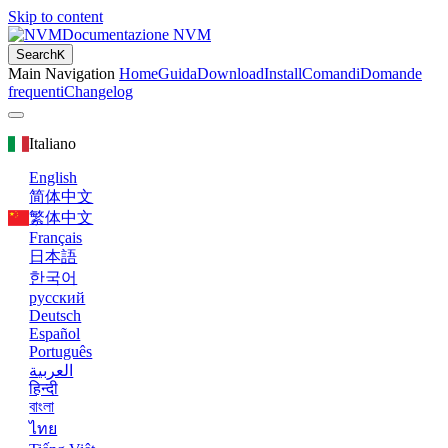
Skip to content
Documentazione NVM
Search
K
Main Navigation
Home
Guida
Download
Install
Comandi
Domande
frequenti
Changelog
Italiano
English
简体中文
繁体中文
Français
日本語
한국어
русский
Deutsch
Español
Português
العربية
हिन्दी
বাংলা
ไทย