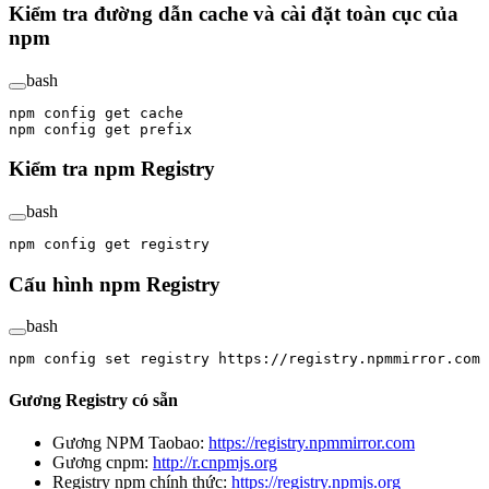
Kiểm tra đường dẫn cache và cài đặt toàn cục của
npm
bash
npm
 config
 get
 cache
npm
 config
 get
 prefix
Kiểm tra npm Registry
bash
npm
 config
 get
 registry
Cấu hình npm Registry
bash
npm
 config
 set
 registry
 https://registry.npmmirror.com
Gương Registry có sẵn
Gương NPM Taobao:
https://registry.npmmirror.com
Gương cnpm:
http://r.cnpmjs.org
Registry npm chính thức:
https://registry.npmjs.org