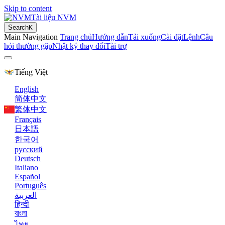
Skip to content
Tài liệu NVM
Search
K
Main Navigation
Trang chủ
Hướng dẫn
Tải xuống
Cài đặt
Lệnh
Câu
hỏi thường gặp
Nhật ký thay đổi
Tài trợ
Tiếng Việt
English
简体中文
繁体中文
Français
日本語
한국어
русский
Deutsch
Italiano
Español
Português
العربية
हिन्दी
বাংলা
ไทย