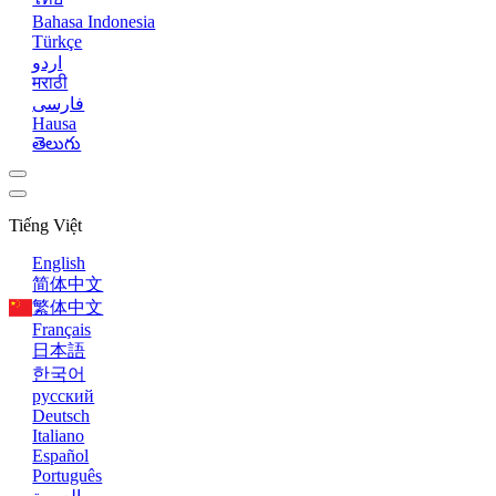
Bahasa Indonesia
Türkçe
اردو
मराठी
فارسی
Hausa
తెలుగు
Tiếng Việt
English
简体中文
繁体中文
Français
日本語
한국어
русский
Deutsch
Italiano
Español
Português