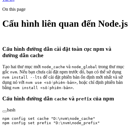
On this page
Cấu hình liên quan đến Node.js
Cấu hình đường dẫn cài đặt toàn cục npm và
đường dẫn cache
Tạo hai thư mục mới
và
trong thư mục
node_cache
node_global
gốc
. Nếu bạn chưa cài đặt npm trước đó, bạn có thể sử dụng
nvm
để cài đặt phiên bản ổn định mới nhất và sử
nvm install --lts
dụng nó với
, hoặc chỉ định phiên bản
nvm use <số-phiên-bản>
bằng
.
nvm install <số-phiên-bản>
Cấu hình đường dẫn
và
của npm
cache
prefix
bash
npm
 config
 set
 cache
 "D:\nvm\node_cache"
npm
 config
 set
 prefix
 "D:\nvm\node_prefix"