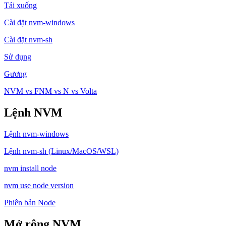
Tải xuống
Cài đặt nvm-windows
Cài đặt nvm-sh
Sử dụng
Gương
NVM vs FNM vs N vs Volta
Lệnh NVM
Lệnh nvm-windows
Lệnh nvm-sh (Linux/MacOS/WSL)
nvm install node
nvm use node version
Phiên bản Node
Mở rộng NVM