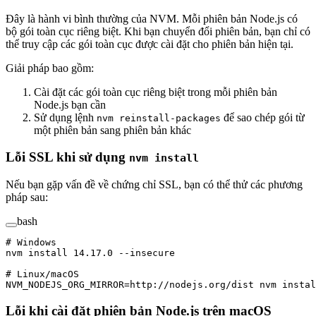
Đây là hành vi bình thường của NVM. Mỗi phiên bản Node.js có
bộ gói toàn cục riêng biệt. Khi bạn chuyển đổi phiên bản, bạn chỉ có
thể truy cập các gói toàn cục được cài đặt cho phiên bản hiện tại.
Giải pháp bao gồm:
Cài đặt các gói toàn cục riêng biệt trong mỗi phiên bản
Node.js bạn cần
Sử dụng lệnh
để sao chép gói từ
nvm reinstall-packages
một phiên bản sang phiên bản khác
Lỗi SSL khi sử dụng
nvm install
Nếu bạn gặp vấn đề về chứng chỉ SSL, bạn có thể thử các phương
pháp sau:
bash
# Windows
nvm
 install
 14.17.0
 --insecure
# Linux/macOS
NVM_NODEJS_ORG_MIRROR
=
http://nodejs.org/dist
 nvm
 instal
Lỗi khi cài đặt phiên bản Node.js trên macOS