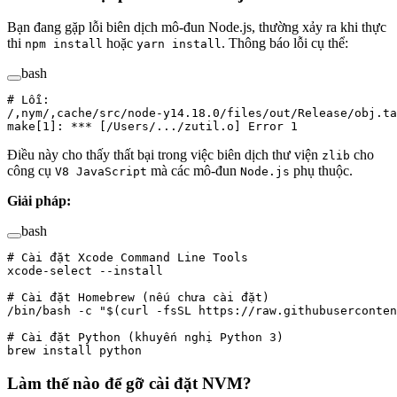
Bạn đang gặp lỗi biên dịch mô-đun Node.js, thường xảy ra khi thực
thi
hoặc
. Thông báo lỗi cụ thể:
npm install
yarn install
bash
# Lỗi:
/,nym/,cache/src/node-y14.18.0/files/out/Release/obj.ta
make[1]:
 ***
 [/Users/.../zutil.o] Error 1
Điều này cho thấy thất bại trong việc biên dịch thư viện
cho
zlib
công cụ
mà các mô-đun
phụ thuộc.
V8 JavaScript
Node.js
Giải pháp:
bash
# Cài đặt Xcode Command Line Tools
xcode-select
 --install
# Cài đặt Homebrew (nếu chưa cài đặt)
/bin/bash
 -c
 "$(
curl
 -fsSL
 https://raw.githubuserconten
# Cài đặt Python (khuyến nghị Python 3)
brew
 install
 python
Làm thế nào để gỡ cài đặt NVM?