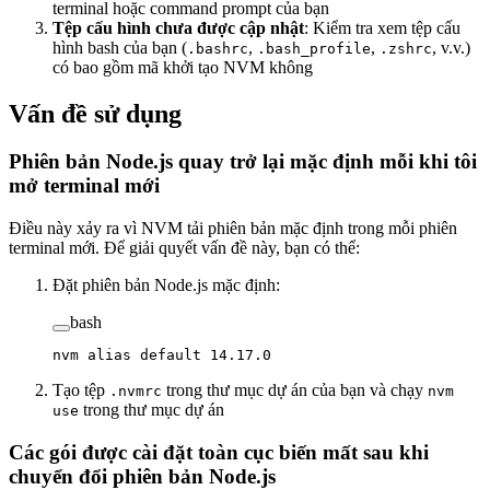
terminal hoặc command prompt của bạn
Tệp cấu hình chưa được cập nhật
: Kiểm tra xem tệp cấu
hình bash của bạn (
,
,
, v.v.)
.bashrc
.bash_profile
.zshrc
có bao gồm mã khởi tạo NVM không
Vấn đề sử dụng
Phiên bản Node.js quay trở lại mặc định mỗi khi tôi
mở terminal mới
Điều này xảy ra vì NVM tải phiên bản mặc định trong mỗi phiên
terminal mới. Để giải quyết vấn đề này, bạn có thể:
Đặt phiên bản Node.js mặc định:
bash
nvm
 alias
 default
 14.17.0
Tạo tệp
trong thư mục dự án của bạn và chạy
.nvmrc
nvm
trong thư mục dự án
use
Các gói được cài đặt toàn cục biến mất sau khi
chuyển đổi phiên bản Node.js