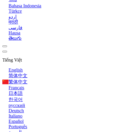
Bahasa Indonesia
Türkçe
اردو
मराठी
فارسی
Hausa
తెలుగు
Tiếng Việt
English
简体中文
繁体中文
Français
日本語
한국어
русский
Deutsch
Italiano
Español
Português