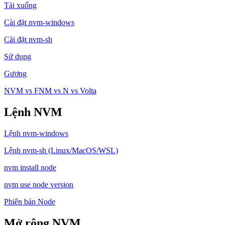
Tải xuống
Cài đặt nvm-windows
Cài đặt nvm-sh
Sử dụng
Gương
NVM vs FNM vs N vs Volta
Lệnh NVM
Lệnh nvm-windows
Lệnh nvm-sh (Linux/MacOS/WSL)
nvm install node
nvm use node version
Phiên bản Node
Mở rộng NVM