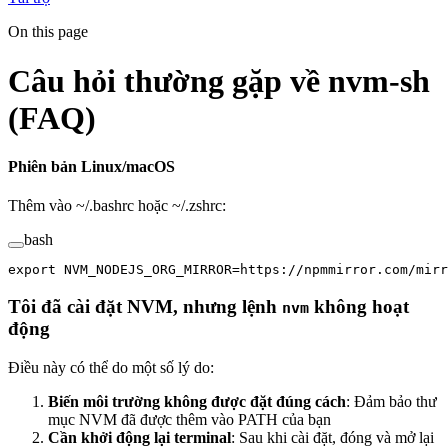
On this page
Câu hỏi thường gặp về nvm-sh
(FAQ)
Phiên bản Linux/macOS
Thêm vào ~/.bashrc hoặc ~/.zshrc:
bash
export
 NVM_NODEJS_ORG_MIRROR
=
https://npmmirror.com/mirr
Tôi đã cài đặt NVM, nhưng lệnh
không hoạt
nvm
động
Điều này có thể do một số lý do:
Biến môi trường không được đặt đúng cách
: Đảm bảo thư
mục NVM đã được thêm vào PATH của bạn
Cần khởi động lại terminal
: Sau khi cài đặt, đóng và mở lại