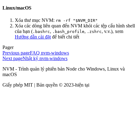
Linux/macOS
Xóa thư mục NVM:
rm -rf "$NVM_DIR"
Xóa các dòng liên quan đến NVM khỏi các tệp cấu hình shell
của bạn (
,
,
, v.v.), xem
.bashrc
.bash_profile
.zshrc
Hướng dẫn cài đặt
để biết chi tiết
Pager
Previous page
FAQ nvm-windows
Next page
Nhật ký nvm-windows
NVM - Trình quản lý phiên bản Node cho Windows, Linux và
macOS
Giấy phép MIT | Bản quyền © 2023-hiện tại