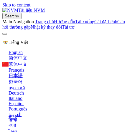
Skip to content
Tài liệu NVM
Search
K
Main Navigation
Trang chủ
Hướng dẫn
Tải xuống
Cài đặt
Lệnh
Câu
hỏi thường gặp
Nhật ký thay đổi
Tài trợ
Tiếng Việt
English
简体中文
繁体中文
Français
日本語
한국어
русский
Deutsch
Italiano
Español
Português
العربية
हिन्दी
বাংলা
ไทย