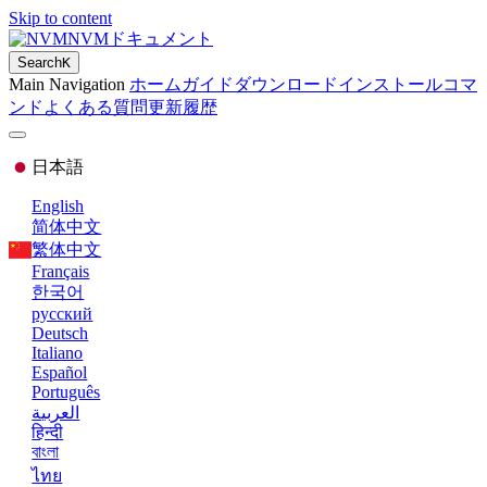
Skip to content
NVMドキュメント
Search
K
Main Navigation
ホーム
ガイド
ダウンロード
インストール
コマ
ンド
よくある質問
更新履歴
日本語
English
简体中文
繁体中文
Français
한국어
русский
Deutsch
Italiano
Español
Português
العربية
हिन्दी
বাংলা
ไทย