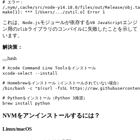
# エラー：
/,nym/,cache/src/node-y14.18.0/files/out/Release/obj.ta
make[1]:
 ***
 [/Users/.../zutil.o] Error 1
これは、
モジュールが依存する
エンジ
Node.js
V8 JavaScript
ン用の
ライブラリのコンパイルに失敗したことを示して
zlib
います。
解決策：
bash
# Xcode Command Line Toolsをインストール
xcode-select
 --install
# Homebrewをインストール（インストールされていない場合）
/bin/bash
 -c
 "$(
curl
 -fsSL
 https://raw.githubuserconten
# Pythonをインストール（Python 3推奨）
brew
 install
 python
NVMをアンインストールするには？
Linux/macOS