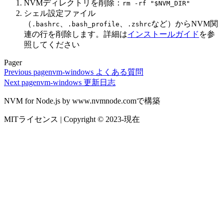
NVMディレクトリを削除：
rm -rf "$NVM_DIR"
シェル設定ファイル
（
、
、
など）からNVM関
.bashrc
.bash_profile
.zshrc
連の行を削除します。詳細は
インストールガイド
を参
照してください
Pager
Previous page
nvm-windows よくある質問
Next page
nvm-windows 更新日志
NVM for Node.js by www.nvmnode.comで構築
MITライセンス | Copyright © 2023-現在