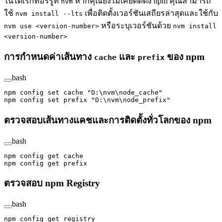
ในไดเรกทอรีรูท
หากคุณยังไม่เคยติดตั้ง npm คุณสามารถ
nvm
ใช้
เพื่อติดตั้งเวอร์ชันเสถียรล่าสุดและใช้กับ
nvm install --lts
หรือระบุเวอร์ชันด้วย
nvm use <version-number>
nvm install
<version-number>
การกำหนดค่าเส้นทาง
และ
ของ npm
cache
prefix
bash
npm
 config
 set
 cache
 "D:\nvm\node_cache"
npm
 config
 set
 prefix
 "D:\nvm\node_prefix"
ตรวจสอบเส้นทางแคชและการติดตั้งทั่วโลกของ npm
bash
npm
 config
 get
 cache
npm
 config
 get
 prefix
ตรวจสอบ npm Registry
bash
npm
 config
 get
 registry