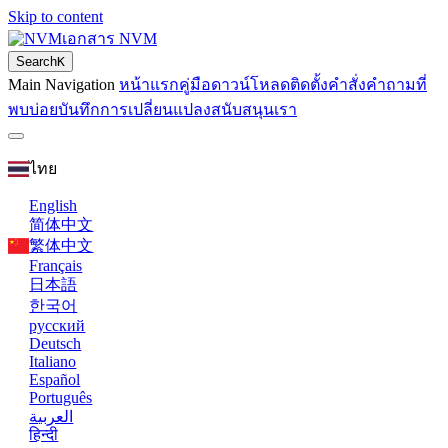
Skip to content
เอกสาร NVM
Search
K
Main Navigation
หน้าแรก
คู่มือ
ดาวน์โหลด
ติดตั้ง
คำสั่ง
คำถามที่
พบบ่อย
บันทึกการเปลี่ยนแปลง
สนับสนุนเรา
ไทย
English
简体中文
繁体中文
Français
日本語
한국어
русский
Deutsch
Italiano
Español
Português
العربية
हिन्दी