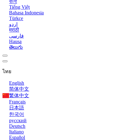
বাংলা
Tiếng Việt
Bahasa Indonesia
Türkçe
اردو
मराठी
فارسی
Hausa
తెలుగు
ไทย
English
简体中文
繁体中文
Français
日本語
한국어
русский
Deutsch
Italiano
Español