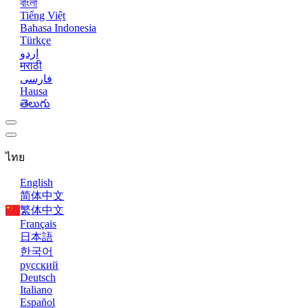
বাংলা
Tiếng Việt
Bahasa Indonesia
Türkçe
اردو
मराठी
فارسی
Hausa
తెలుగు
ไทย
English
简体中文
繁体中文
Français
日本語
한국어
русский
Deutsch
Italiano
Español