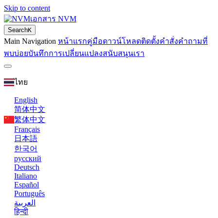
Skip to content
เอกสาร NVM
Search
K
Main Navigation
หน้าแรก
คู่มือ
ดาวน์โหลด
ติดตั้ง
คำสั่ง
คำถามที่
พบบ่อย
บันทึกการเปลี่ยนแปลง
สนับสนุนเรา
ไทย
English
简体中文
繁体中文
Français
日本語
한국어
русский
Deutsch
Italiano
Español
Português
العربية
हिन्दी