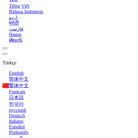
Tiếng Việt
Bahasa Indonesia
اردو
मराठी
فارسی
Hausa
తెలుగు
Türkçe
English
简体中文
繁体中文
Français
日本語
한국어
русский
Deutsch
Italiano
Español
Português