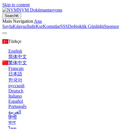
Skip to content
NVM Dokümantasyonu
Search
K
Main Navigation
Ana
Sayfa
Kılavuz
İndir
Kur
Komutlar
SSS
Değişiklik Günlüğü
Sponsor
Türkçe
English
简体中文
繁体中文
Français
日本語
한국어
русский
Deutsch
Italiano
Español
Português
العربية
हिन्दी
বাংলা
ไทย