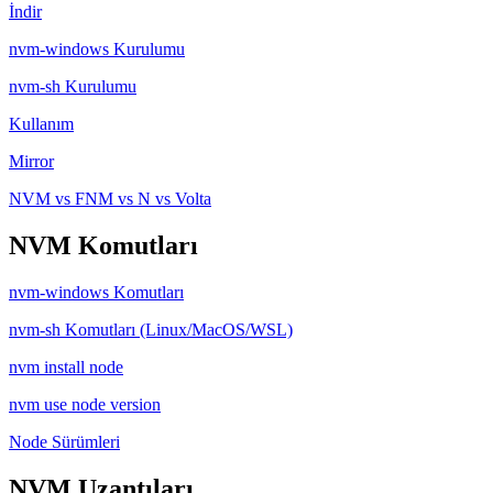
İndir
nvm-windows Kurulumu
nvm-sh Kurulumu
Kullanım
Mirror
NVM vs FNM vs N vs Volta
NVM Komutları
nvm-windows Komutları
nvm-sh Komutları (Linux/MacOS/WSL)
nvm install node
nvm use node version
Node Sürümleri
NVM Uzantıları