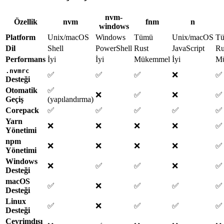
nvm-
Özellik
nvm
fnm
n
windows
Platform
Unix/macOS
Windows
Tümü
Unix/macOS
T
Dil
Shell
PowerShell
Rust
JavaScript
Ru
Performans
İyi
İyi
Mükemmel
İyi
M
.nvmrc
✅
✅
✅
❌
✅
Desteği
Otomatik
✅
❌
✅
❌
✅ 
Geçiş
(yapılandırma)
Corepack
✅
✅
✅
✅
✅
Yarn
❌
❌
❌
❌
✅
Yönetimi
npm
❌
❌
❌
❌
✅
Yönetimi
Windows
❌
✅
✅
❌
✅
Desteği
macOS
✅
❌
✅
✅
✅
Desteği
Linux
✅
❌
✅
✅
✅
Desteği
Çevrimdışı