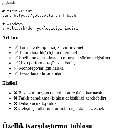
bash
# macOS/Linux
curl
 https://get.volta.sh
 |
 bash
# Windows
# volta.sh'den yükleyiciyi indirin
Artıları:
✅ Tüm JavaScript araç zincirini yönetir
✅ Takım tutarlılığı için mükemmel
✅ Shell hook'ları olmadan otomatik sürüm değiştirme
✅ Hızlı performans (Rust tabanlı)
✅ Monorepo'lar için harika
✅ Tekrarlanabilir ortamlar
Eksileri:
❌ Basit sürüm yöneticilerine göre daha karmaşık
❌ Farklı paradigma (iş akışı değişikliği gerekebilir)
❌ Daha küçük topluluk
❌ Gelişmiş kullanım durumları için daha az esnek
Özellik Karşılaştırma Tablosu