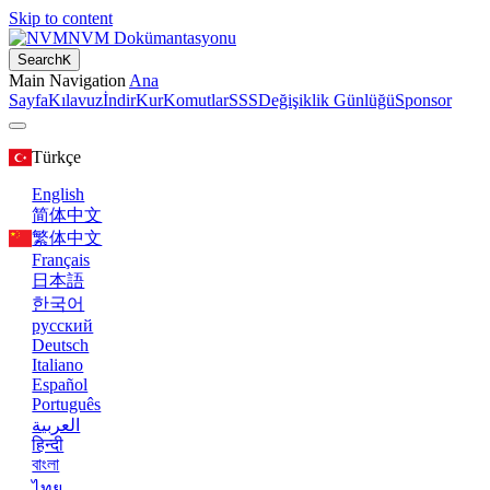
Skip to content
NVM Dokümantasyonu
Search
K
Main Navigation
Ana
Sayfa
Kılavuz
İndir
Kur
Komutlar
SSS
Değişiklik Günlüğü
Sponsor
Türkçe
English
简体中文
繁体中文
Français
日本語
한국어
русский
Deutsch
Italiano
Español
Português
العربية
हिन्दी
বাংলা
ไทย