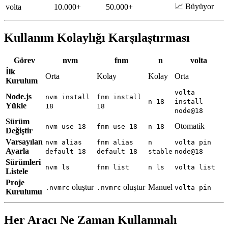
📈 Büyüyor
volta
10.000+
50.000+
Kullanım Kolaylığı Karşılaştırması
Görev
nvm
fnm
n
volta
İlk
Orta
Kolay
Kolay
Orta
Kurulum
volta
Node.js
nvm install
fnm install
n 18
install
Yükle
18
18
node@18
Sürüm
Otomatik
nvm use 18
fnm use 18
n 18
Değiştir
Varsayılan
nvm alias
fnm alias
n
volta pin
Ayarla
default 18
default 18
stable
node@18
Sürümleri
nvm ls
fnm list
n ls
volta list
Listele
Proje
oluştur
oluştur
Manuel
.nvmrc
.nvmrc
volta pin
Kurulumu
Her Aracı Ne Zaman Kullanmalı