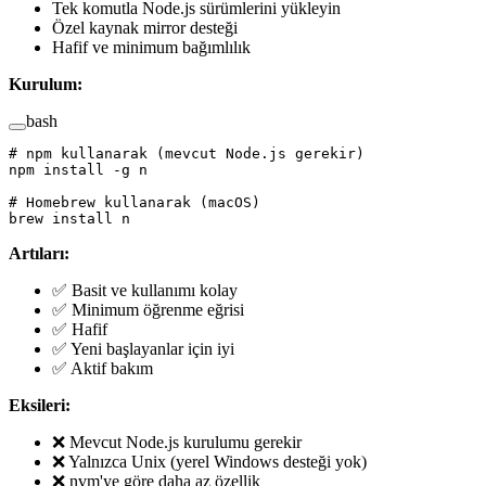
Tek komutla Node.js sürümlerini yükleyin
Özel kaynak mirror desteği
Hafif ve minimum bağımlılık
Kurulum:
bash
# npm kullanarak (mevcut Node.js gerekir)
npm
 install
 -g
 n
# Homebrew kullanarak (macOS)
brew
 install
 n
Artıları:
✅ Basit ve kullanımı kolay
✅ Minimum öğrenme eğrisi
✅ Hafif
✅ Yeni başlayanlar için iyi
✅ Aktif bakım
Eksileri:
❌ Mevcut Node.js kurulumu gerekir
❌ Yalnızca Unix (yerel Windows desteği yok)
❌ nvm'ye göre daha az özellik