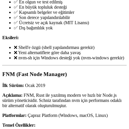
✅ En olgun ve test edilmiş
✅ En büyük topluluk desteği
✅ Kapsamlı belgeler ve eğitimler
✅ Son derece yapılandırılabilir
✅ Ücretsiz ve açık kaynak (MIT Lisansı)
✅ Dış bağımlılık yok
Eksileri:
❌ Shell'e özgü (shell yapılandırması gerekir)
❌ Yeni alternatiflere göre daha yavaş
❌ nvm-sh için Windows desteği yok (nvm-windows gerekir)
FNM (Fast Node Manager)
İlk Sürüm:
Ocak 2019
Açıklama:
FNM, Rust ile yazılmış modern ve hızlı bir Node.js
sürüm yöneticisidir. Schniz tarafından nvm için performans odaklı
bir alternatif olarak oluşturulmuştur.
Platformlar:
Çapraz Platform (Windows, macOS, Linux)
Temel Özellikler: