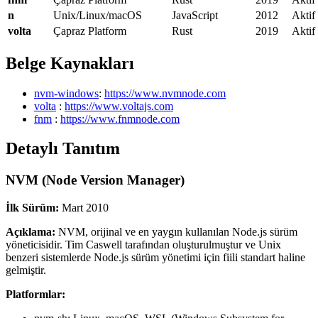
n
Unix/Linux/macOS
JavaScript
2012
Aktif
volta
Çapraz Platform
Rust
2019
Aktif
Belge Kaynakları
nvm-windows
:
https://www.nvmnode.com
volta
:
https://www.voltajs.com
fnm
:
https://www.fnmnode.com
Detaylı Tanıtım
NVM (Node Version Manager)
İlk Sürüm:
Mart 2010
Açıklama:
NVM, orijinal ve en yaygın kullanılan Node.js sürüm
yöneticisidir. Tim Caswell tarafından oluşturulmuştur ve Unix
benzeri sistemlerde Node.js sürüm yönetimi için fiili standart haline
gelmiştir.
Platformlar: