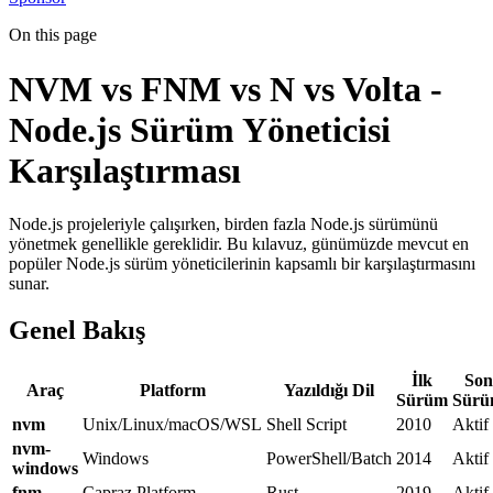
On this page
NVM vs FNM vs N vs Volta -
Node.js Sürüm Yöneticisi
Karşılaştırması
Node.js projeleriyle çalışırken, birden fazla Node.js sürümünü
yönetmek genellikle gereklidir. Bu kılavuz, günümüzde mevcut en
popüler Node.js sürüm yöneticilerinin kapsamlı bir karşılaştırmasını
sunar.
Genel Bakış
İlk
Son
Araç
Platform
Yazıldığı Dil
Sürüm
Sür
nvm
Unix/Linux/macOS/WSL
Shell Script
2010
Aktif
nvm-
Windows
PowerShell/Batch
2014
Aktif
windows
fnm
Çapraz Platform
Rust
2019
Aktif