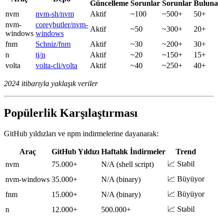
Güncelleme
Sorunlar
Sorunlar
Buluna
nvm
nvm-sh/nvm
Aktif
~100
~500+
50+
nvm-
coreybutler/nvm-
Aktif
~50
~300+
20+
windows
windows
fnm
Schniz/fnm
Aktif
~30
~200+
30+
n
tj/n
Aktif
~20
~150+
15+
volta
volta-cli/volta
Aktif
~40
~250+
40+
2024 itibarıyla yaklaşık veriler
Popülerlik Karşılaştırması
GitHub yıldızları ve npm indirmelerine dayanarak:
Araç
GitHub Yıldızı
Haftalık İndirmeler
Trend
📈 Stabil
nvm
75.000+
N/A (shell script)
📈 Büyüyor
nvm-windows
35.000+
N/A (binary)
📈 Büyüyor
fnm
15.000+
N/A (binary)
📈 Stabil
n
12.000+
500.000+