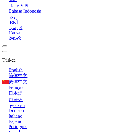
Tiếng Việt
Bahasa Indonesia
اردو
मराठी
فارسی
Hausa
తెలుగు
Türkçe
English
简体中文
繁体中文
Français
日本語
한국어
русский
Deutsch
Italiano
Español
Português