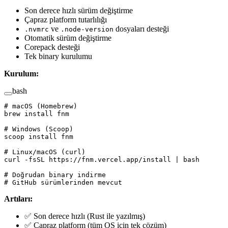
Son derece hızlı sürüm değiştirme
Çapraz platform tutarlılığı
ve
dosyaları desteği
.nvmrc
.node-version
Otomatik sürüm değiştirme
Corepack desteği
Tek binary kurulumu
Kurulum:
bash
# macOS (Homebrew)
brew
 install
 fnm
# Windows (Scoop)
scoop
 install
 fnm
# Linux/macOS (curl)
curl
 -fsSL
 https://fnm.vercel.app/install
 |
 bash
# Doğrudan binary indirme
# GitHub sürümlerinden mevcut
Artıları:
✅ Son derece hızlı (Rust ile yazılmış)
✅ Çapraz platform (tüm OS için tek çözüm)