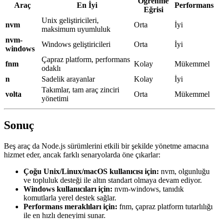
Öğrenme
Araç
En İyi
Performans
Eğrisi
Unix geliştiricileri,
nvm
Orta
İyi
maksimum uyumluluk
nvm-
Windows geliştiricileri
Orta
İyi
windows
Çapraz platform, performans
fnm
Kolay
Mükemmel
odaklı
n
Sadelik arayanlar
Kolay
İyi
Takımlar, tam araç zinciri
volta
Orta
Mükemmel
yönetimi
Sonuç
Beş araç da Node.js sürümlerini etkili bir şekilde yönetme amacına
hizmet eder, ancak farklı senaryolarda öne çıkarlar:
Çoğu Unix/Linux/macOS kullanıcısı için:
nvm, olgunluğu
ve topluluk desteği ile altın standart olmaya devam ediyor.
Windows kullanıcıları için:
nvm-windows, tanıdık
komutlarla yerel destek sağlar.
Performans meraklıları için:
fnm, çapraz platform tutarlılığı
ile en hızlı deneyimi sunar.