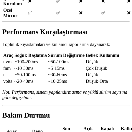
❌
✅
❌
❌
❌
Kurulum
Özel
✅
✅
❌
✅
❌
Mirror
Performans Karşılaştırması
Topluluk kıyaslamaları ve kullanıcı raporlarına dayanarak:
Araç
Soğuk Başlatma
Sürüm Değiştirme
Bellek Kullanımı
nvm
~100-200ms
~50-100ms
Düşük
fnm
~10-30ms
~5-15ms
Çok Düşük
n
~50-100ms
~30-60ms
Düşük
volta
~20-40ms
~10-25ms
Düşük-Orta
Not: Performans, sistem yapılandırmasına ve yüklü sürüm sayısına
göre değişebilir.
Bakım Durumu
Son
Açık
Kapalı
Katk
Araç
Depo