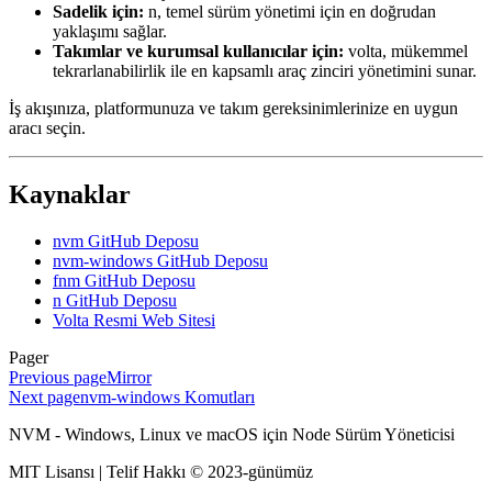
Sadelik için:
n, temel sürüm yönetimi için en doğrudan
yaklaşımı sağlar.
Takımlar ve kurumsal kullanıcılar için:
volta, mükemmel
tekrarlanabilirlik ile en kapsamlı araç zinciri yönetimini sunar.
İş akışınıza, platformunuza ve takım gereksinimlerinize en uygun
aracı seçin.
Kaynaklar
nvm GitHub Deposu
nvm-windows GitHub Deposu
fnm GitHub Deposu
n GitHub Deposu
Volta Resmi Web Sitesi
Pager
Previous page
Mirror
Next page
nvm-windows Komutları
NVM - Windows, Linux ve macOS için Node Sürüm Yöneticisi
MIT Lisansı | Telif Hakkı © 2023-günümüz