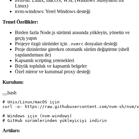
nvm-sh: Linux, macOS, WSL (Windows Subsystem for
Linux)
nvm-windows: Yerel Windows desteği
Temel Özellikler:
Birden fazla Node.js sürümü arasında yükleyin, yönetin ve
geçiş yapın
Projeye özgü sürümler için
dosyaları desteği
.nvmrc
Proje dizinlerine girerken otomatik sürüm değiştirme (shell
yapılandırması ile)
Kapsamlı scripting yetenekleri
Büyük topluluk ve kapsamlı belgeler
Özel mirror ve kurumsal proxy desteği
Kurulum:
bash
# Unix/Linux/macOS için
curl
 -o-
 https://raw.githubusercontent.com/nvm-sh/nvm/v
# Windows için (nvm-windows)
# GitHub sürümlerinden yükleyiciyi indirin
Artıları: