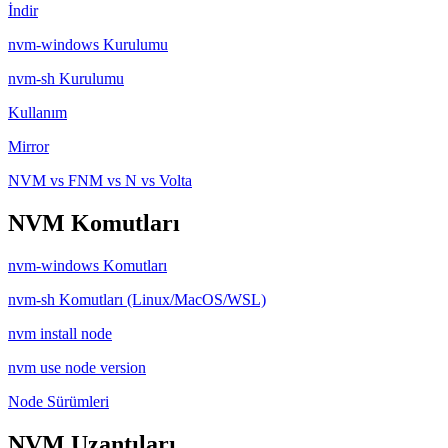
İndir
nvm-windows Kurulumu
nvm-sh Kurulumu
Kullanım
Mirror
NVM vs FNM vs N vs Volta
NVM Komutları
nvm-windows Komutları
nvm-sh Komutları (Linux/MacOS/WSL)
nvm install node
nvm use node version
Node Sürümleri
NVM Uzantıları