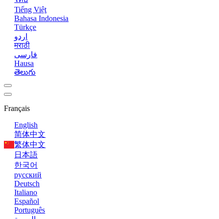
Tiếng Việt
Bahasa Indonesia
Türkçe
اردو
मराठी
فارسی
Hausa
తెలుగు
Français
English
简体中文
繁体中文
日本語
한국어
русский
Deutsch
Italiano
Español
Português