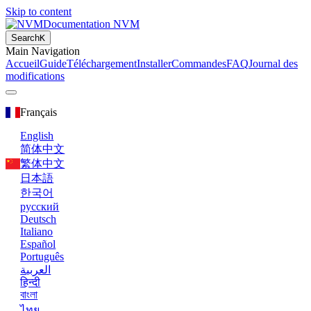
Skip to content
Documentation NVM
Search
K
Main Navigation
Accueil
Guide
Téléchargement
Installer
Commandes
FAQ
Journal des
modifications
Français
English
简体中文
繁体中文
日本語
한국어
русский
Deutsch
Italiano
Español
Português
العربية
हिन्दी
বাংলা
ไทย