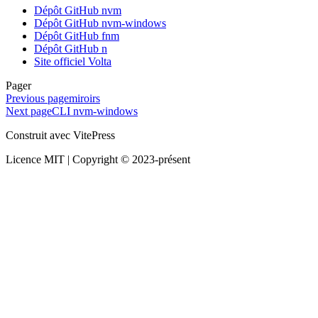
Dépôt GitHub nvm
Dépôt GitHub nvm-windows
Dépôt GitHub fnm
Dépôt GitHub n
Site officiel Volta
Pager
Previous page
miroirs
Next page
CLI nvm-windows
Construit avec VitePress
Licence MIT | Copyright © 2023-présent