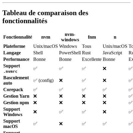
Tableau de comparaison des
fonctionnalités
nvm-
Fonctionnalité
nvm
fnm
n
windows
Plateforme
Unix/macOS
Windows
Tous
Unix/macOS
T
Langage
Shell
PowerShell
Rust
JavaScript
Ru
Performance
Bonne
Bonne
Excellente
Bonne
Ex
Support
✅
✅
✅
❌
✅
.nvmrc
Basculement
✅ (config)
❌
✅
❌
✅ 
auto
Corepack
✅
✅
✅
✅
✅
Gestion Yarn
❌
❌
❌
❌
✅
Gestion npm
❌
❌
❌
❌
✅
Support
❌
✅
✅
❌
✅
Windows
Support
✅
❌
✅
✅
✅
macOS
Support