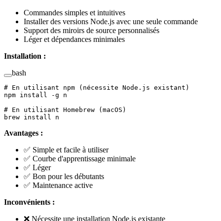
Commandes simples et intuitives
Installer des versions Node.js avec une seule commande
Support des miroirs de source personnalisés
Léger et dépendances minimales
Installation :
bash
# En utilisant npm (nécessite Node.js existant)
npm
 install
 -g
 n
# En utilisant Homebrew (macOS)
brew
 install
 n
Avantages :
✅ Simple et facile à utiliser
✅ Courbe d'apprentissage minimale
✅ Léger
✅ Bon pour les débutants
✅ Maintenance active
Inconvénients :
❌ Nécessite une installation Node.js existante