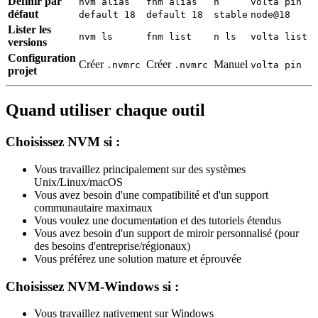
Définir par
nvm alias
fnm alias
n
volta pin
défaut
default 18
default 18
stable
node@18
Lister les
nvm ls
fnm list
n ls
volta list
versions
Configuration
Créer
Créer
Manuel
.nvmrc
.nvmrc
volta pin
projet
Quand utiliser chaque outil
Choisissez NVM si :
Vous travaillez principalement sur des systèmes
Unix/Linux/macOS
Vous avez besoin d'une compatibilité et d'un support
communautaire maximaux
Vous voulez une documentation et des tutoriels étendus
Vous avez besoin d'un support de miroir personnalisé (pour
des besoins d'entreprise/régionaux)
Vous préférez une solution mature et éprouvée
Choisissez NVM-Windows si :
Vous travaillez nativement sur Windows