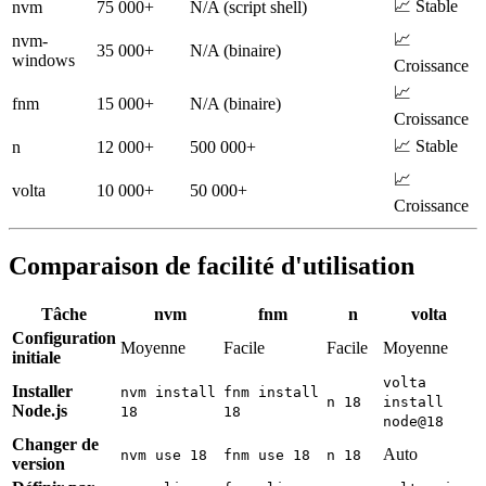
📈 Stable
nvm
75 000+
N/A (script shell)
📈
nvm-
35 000+
N/A (binaire)
windows
Croissance
📈
fnm
15 000+
N/A (binaire)
Croissance
📈 Stable
n
12 000+
500 000+
📈
volta
10 000+
50 000+
Croissance
Comparaison de facilité d'utilisation
Tâche
nvm
fnm
n
volta
Configuration
Moyenne
Facile
Facile
Moyenne
initiale
volta
Installer
nvm install
fnm install
n 18
install
Node.js
18
18
node@18
Changer de
Auto
nvm use 18
fnm use 18
n 18
version