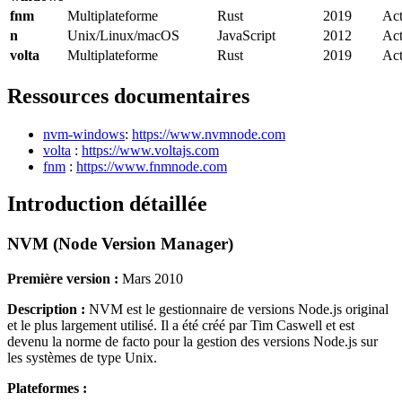
fnm
Multiplateforme
Rust
2019
Act
n
Unix/Linux/macOS
JavaScript
2012
Act
volta
Multiplateforme
Rust
2019
Act
Ressources documentaires
nvm-windows
:
https://www.nvmnode.com
volta
:
https://www.voltajs.com
fnm
:
https://www.fnmnode.com
Introduction détaillée
NVM (Node Version Manager)
Première version :
Mars 2010
Description :
NVM est le gestionnaire de versions Node.js original
et le plus largement utilisé. Il a été créé par Tim Caswell et est
devenu la norme de facto pour la gestion des versions Node.js sur
les systèmes de type Unix.
Plateformes :