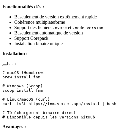
Fonctionnalités clés :
Basculement de version extrêmement rapide
Cohérence multiplateforme
Support des fichiers
et
.nvmrc
.node-version
Basculement automatique de version
Support Corepack
Installation binaire unique
Installation :
bash
# macOS (Homebrew)
brew
 install
 fnm
# Windows (Scoop)
scoop
 install
 fnm
# Linux/macOS (curl)
curl
 -fsSL
 https://fnm.vercel.app/install
 |
 bash
# Téléchargement binaire direct
# Disponible depuis les versions GitHub
Avantages :