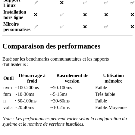
✅
❌
✅
✅
✅
Linux
Installation
❌
✅
❌
❌
❌
hors ligne
Miroirs
✅
✅
❌
✅
❌
personnalisés
Comparaison des performances
Basé sur les benchmarks communautaires et les rapports
d'utilisateurs :
Démarrage à
Basculement de
Utilisation
Outil
froid
version
mémoire
nvm
~100-200ms
~50-100ms
Faible
fnm
~10-30ms
~5-15ms
Très faible
n
~50-100ms
~30-60ms
Faible
volta
~20-40ms
~10-25ms
Faible-Moyenne
Note : Les performances peuvent varier selon la configuration du
système et le nombre de versions installées.