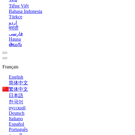
Tiếng Việt
Bahasa Indonesia
Türkçe
اردو
मराठी
فارسی
Hausa
తెలుగు
Français
English
简体中文
繁体中文
日本語
한국어
русский
Deutsch
Italiano
Español
Português