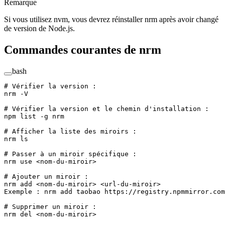
Remarque
Si vous utilisez nvm, vous devrez réinstaller nrm après avoir changé
de version de Node.js.
Commandes courantes de nrm
bash
# Vérifier la version :
nrm
 -V
# Vérifier la version et le chemin d'installation :
npm
 list
 -g
 nrm
# Afficher la liste des miroirs :
nrm
 ls
# Passer à un miroir spécifique :
nrm
 use
 <
nom-du-miroi
r
>
# Ajouter un miroir :
nrm
 add
 <
nom-du-miroi
r
>
 <
url-du-miroi
r
>
Exemple
 :
 nrm
 add
 taobao
 https://registry.npmmirror.com
# Supprimer un miroir :
nrm
 del
 <
nom-du-miroi
r
>