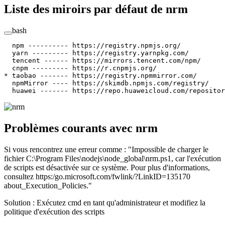
Liste des miroirs par défaut de nrm
bash
  npm
 ----------
 https://registry.npmjs.org/
  yarn
 ---------
 https://registry.yarnpkg.com/
  tencent
 ------
 https://mirrors.tencent.com/npm/
  cnpm
 ---------
 https://r.cnpmjs.org/
*
 taobao ------- https://registry.npmmirror.com/
  npmMirror
 ----
 https://skimdb.npmjs.com/registry/
  huawei
 -------
 https://repo.huaweicloud.com/repositor
Problèmes courants avec nrm
Si vous rencontrez une erreur comme : "Impossible de charger le
fichier C:\Program Files\nodejs\node_global\nrm.ps1, car l'exécution
de scripts est désactivée sur ce système. Pour plus d'informations,
consultez https:/go.microsoft.com/fwlink/?LinkID=135170
about_Execution_Policies."
Solution : Exécutez cmd en tant qu'administrateur et modifiez la
politique d'exécution des scripts