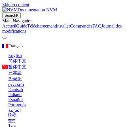
Skip to content
Documentation NVM
Search
K
Main Navigation
Accueil
Guide
Téléchargement
Installer
Commandes
FAQ
Journal des
modifications
Français
English
简体中文
繁体中文
日本語
한국어
русский
Deutsch
Italiano
Español
Português
العربية
हिन्दी
বাংলা
ไทย