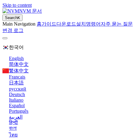
Skip to content
NVM 문서
Search
K
Main Navigation
홈
가이드
다운로드
설치
명령어
자주 묻는 질문
변경 로그
한국어
English
简体中文
繁体中文
Français
日本語
русский
Deutsch
Italiano
Español
Português
العربية
हिन्दी
বাংলা
ไทย