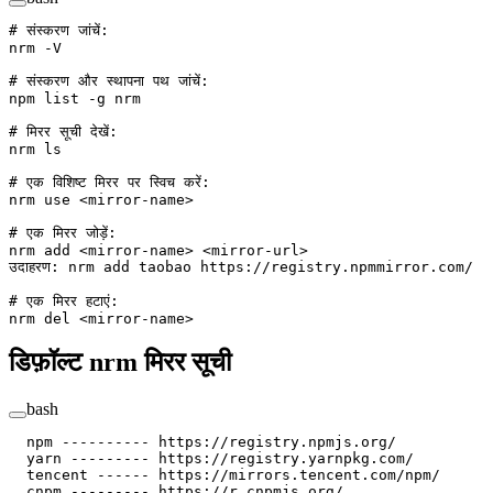
# संस्करण जांचें:
nrm
 -V
# संस्करण और स्थापना पथ जांचें:
npm
 list
 -g
 nrm
# मिरर सूची देखें:
nrm
 ls
# एक विशिष्ट मिरर पर स्विच करें:
nrm
 use
 <
mirror-nam
e
>
# एक मिरर जोड़ें:
nrm
 add
 <
mirror-nam
e
>
 <
mirror-ur
l
>
उदाहरण:
 nrm
 add
 taobao
 https://registry.npmmirror.com/
# एक मिरर हटाएं:
nrm
 del
 <
mirror-nam
e
>
डिफ़ॉल्ट nrm मिरर सूची
bash
  npm
 ----------
 https://registry.npmjs.org/
  yarn
 ---------
 https://registry.yarnpkg.com/
  tencent
 ------
 https://mirrors.tencent.com/npm/
  cnpm
 ---------
 https://r.cnpmjs.org/