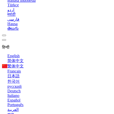
Bahasa Indonesia
Türkçe
اردو
मराठी
فارسی
Hausa
తెలుగు
हिन्दी
English
简体中文
繁体中文
Français
日本語
한국어
русский
Deutsch
Italiano
Español
Português
العربية