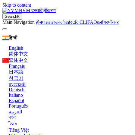
Skip to content
NVM दस्तावेज़ीकरण
Search
K
Main Navigation
होम
गाइड
डाउनलोड
इंस्टॉल
CLI
FAQs
लॉग
स्पॉन्सर
हिन्दी
English
简体中文
繁体中文
Français
日本語
한국어
русский
Deutsch
Italiano
Español
Português
العربية
বাংলা
ไทย
Tiếng Việt