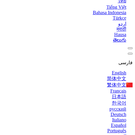
Tiếng V
Bahasa Indone
Tür
و
मर
Ha
తెల
Engl
简体
繁体
Franç
日
한
русс
Deut
Ital
Espa
Portug