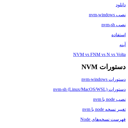
ه
NVM vs FNM vs N vs
ات NVM
nvm-win
nvm-sh (Lin)
nod با nvm
سخه‌های Node