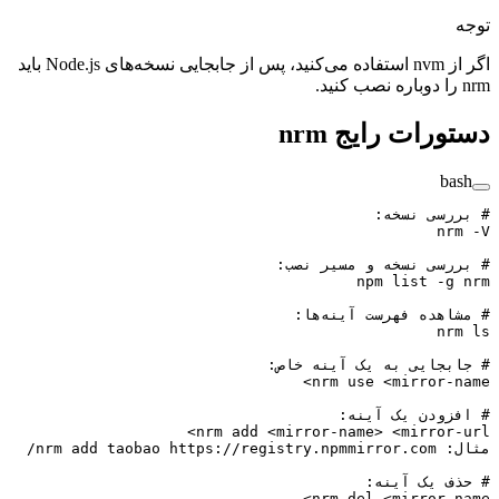
اگر از nvm استفاده می‌کنید، پس از جابجایی نسخه‌های Node.js باید
ات رایج nrm
سی نسخه:
n
سی نسخه و مسیر نصب:
npm
 list
 -
ه فهرست آینه‌ها:
n
جایی به یک آینه خاص:
>
nrm
 use
 <
mirror
ودن یک آینه:
>
nrm
 add
 <
mirror-nam
e
>
 <
mirro
 add
 taobao
 https://registry.npmmirror.com/
 nrm
 یک آینه:
>
nrm
 del
 <
mirror