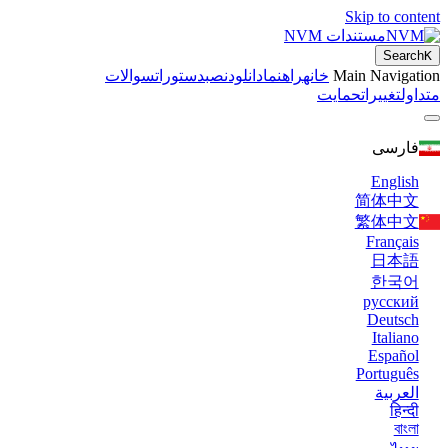
Skip to 
مستندات NVM
Se
Main Navi
خانه
راهنما
دانلود
نصب
دستورات
سوالات
غییرات
حمایت
رسی
Engl
简体
繁体
Franç
日
한
русс
Deut
Ital
Espa
Portug
ربية
हि
ব