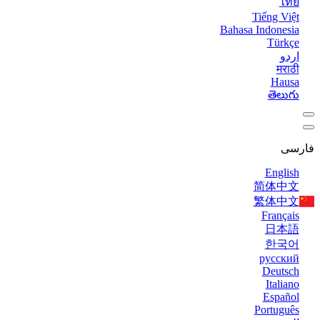
ไทย
Tiếng Việt
Bahasa Indonesia
Türkçe
اردو
मराठी
Hausa
తెలుగు
فارسی
English
简体中文
繁体中文
Français
日本語
한국어
русский
Deutsch
Italiano
Español
Português