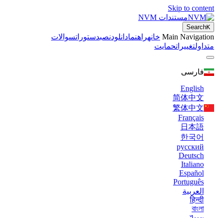
Skip to content
مستندات NVM
Search
K
Main Navigation
خانه
راهنما
دانلود
نصب
دستورات
سوالات
متداول
تغییرات
حمایت
فارسی
English
简体中文
繁体中文
Français
日本語
한국어
русский
Deutsch
Italiano
Español
Português
العربية
हिन्दी
বাংলা