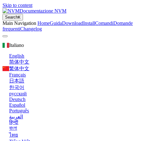
Skip to content
Documentazione NVM
Search
K
Main Navigation
Home
Guida
Download
Install
Comandi
Domande
frequenti
Changelog
Italiano
English
简体中文
繁体中文
Français
日本語
한국어
русский
Deutsch
Español
Português
العربية
हिन्दी
বাংলা
ไทย