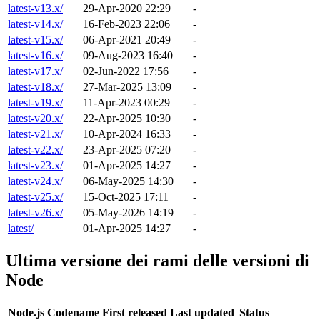
latest-v13.x/
29-Apr-2020 22:29
-
latest-v14.x/
16-Feb-2023 22:06
-
latest-v15.x/
06-Apr-2021 20:49
-
latest-v16.x/
09-Aug-2023 16:40
-
latest-v17.x/
02-Jun-2022 17:56
-
latest-v18.x/
27-Mar-2025 13:09
-
latest-v19.x/
11-Apr-2023 00:29
-
latest-v20.x/
22-Apr-2025 10:30
-
latest-v21.x/
10-Apr-2024 16:33
-
latest-v22.x/
23-Apr-2025 07:20
-
latest-v23.x/
01-Apr-2025 14:27
-
latest-v24.x/
06-May-2025 14:30
-
latest-v25.x/
15-Oct-2025 17:11
-
latest-v26.x/
05-May-2026 14:19
-
latest/
01-Apr-2025 14:27
-
Ultima versione dei rami delle versioni di
Node
Node.js
Codename
First released
Last updated
Status