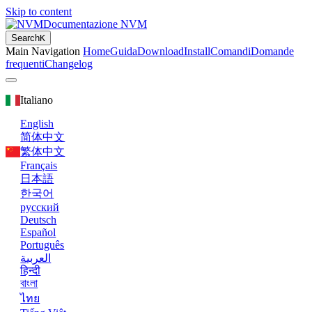
Skip to content
Documentazione NVM
Search
K
Main Navigation
Home
Guida
Download
Install
Comandi
Domande
frequenti
Changelog
Italiano
English
简体中文
繁体中文
Français
日本語
한국어
русский
Deutsch
Español
Português
العربية
हिन्दी
বাংলা
ไทย