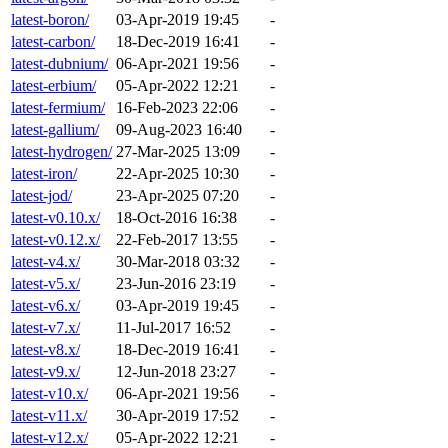
latest-boron/
03-Apr-2019 19:45
-
latest-carbon/
18-Dec-2019 16:41
-
latest-dubnium/
06-Apr-2021 19:56
-
latest-erbium/
05-Apr-2022 12:21
-
latest-fermium/
16-Feb-2023 22:06
-
latest-gallium/
09-Aug-2023 16:40
-
latest-hydrogen/
27-Mar-2025 13:09
-
latest-iron/
22-Apr-2025 10:30
-
latest-jod/
23-Apr-2025 07:20
-
latest-v0.10.x/
18-Oct-2016 16:38
-
latest-v0.12.x/
22-Feb-2017 13:55
-
latest-v4.x/
30-Mar-2018 03:32
-
latest-v5.x/
23-Jun-2016 23:19
-
latest-v6.x/
03-Apr-2019 19:45
-
latest-v7.x/
11-Jul-2017 16:52
-
latest-v8.x/
18-Dec-2019 16:41
-
latest-v9.x/
12-Jun-2018 23:27
-
latest-v10.x/
06-Apr-2021 19:56
-
latest-v11.x/
30-Apr-2019 17:52
-
latest-v12.x/
05-Apr-2022 12:21
-