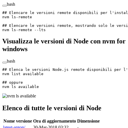
bash
## Elencare le versioni remote disponibili per l'instal
nvm
 ls-remote
## Elencare le versioni remote, mostrando solo le vers
nvm
 ls-remote
 --lts
Visualizza le versioni di Node con nvm for
windows
bash
## Elenca le versioni Node.js remote disponibili per l'
nvm
 list
 available
## oppure
nvm
 ls
 available
Elenco di tutte le versioni di Node
Nome versione
Ora di aggiornamento
Dimensione
latest-argon/
30-Mar-2018 03:32
-