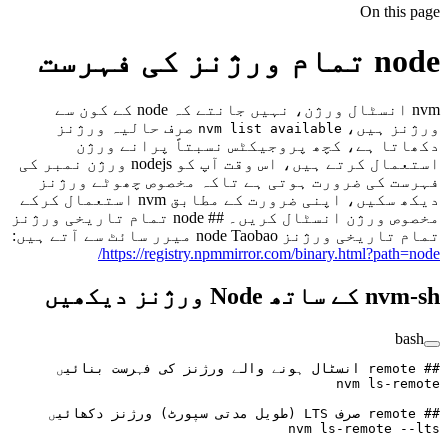
On this page
node تمام ورژنز کی فہرست
nvm انسٹال ورژن، نہیں جانتے کہ node کے کون سے
ورژنز ہیں،
صرف حالیہ ورژنز
nvm list available
دکھاتا ہے، کچھ پروجیکٹس نسبتاً پرانے ورژن
استعمال کرتے ہیں، اس وقت آپ کو nodejs ورژن نمبر کی
فہرست کی ضرورت ہوتی ہے تاکہ مخصوص چھوٹے ورژنز
دیکھ سکیں، اپنی ضرورت کے مطابق nvm استعمال کرکے
مخصوص ورژن انسٹال کریں۔ ## node تمام تاریخی ورژنز
تمام تاریخی ورژنز node Taobao میرر سائٹ سے آتے ہیں:
https://registry.npmmirror.com/binary.html?path=node/
nvm-sh کے ساتھ Node ورژنز دیکھیں
bash
## remote انسٹال ہونے والے ورژنز کی فہرست بنائیں
nvm
 ls-remote
## remote صرف LTS (طویل مدتی سپورٹ) ورژنز دکھائیں
nvm
 ls-remote
 --lts