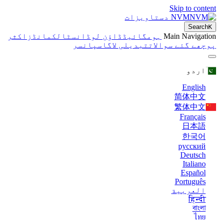
Skip to content
NVM دستاویزات
Search
K
Main Navigation
ہوم
گائیڈ
ڈاؤن لوڈ
انسٹال
کمانڈز
اکثر
پوچھے گئے سوالات
تبدیلی لاگ
اسپانسر
اردو
English
简体中文
繁体中文
Français
日本語
한국어
русский
Deutsch
Italiano
Español
Português
العربية
हिन्दी
বাংলা
ไทย