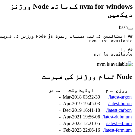
nvm for windows کے ساتھ Node ورژنز
دیکھیں
bash
## انسٹالیشن کے لیے دستیاب ریموٹ Node.js ورژنز کی فہرست
nvm
 list
 available
## یا
nvm
 ls
 available
Node تمام ورژنز کی فہرست
ورژن نام
اپڈیٹ وقت
سائز
-
30-Mar-2018 03:32
latest-argon/
-
03-Apr-2019 19:45
latest-boron/
-
18-Dec-2019 16:41
latest-carbon/
-
06-Apr-2021 19:56
latest-dubnium/
-
05-Apr-2022 12:21
latest-erbium/
-
16-Feb-2023 22:06
latest-fermium/