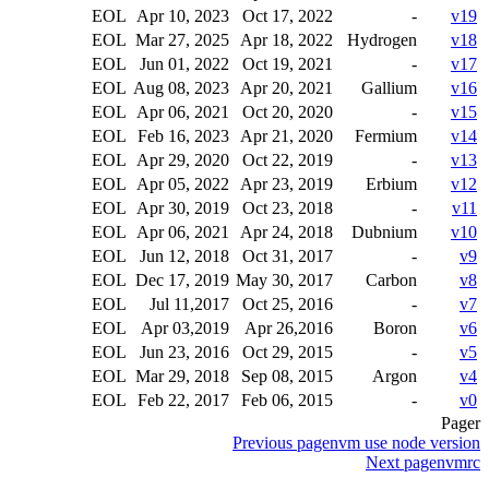
EOL
Apr 10, 2023
Oct 17, 2022
-
v19
EOL
Mar 27, 2025
Apr 18, 2022
Hydrogen
v18
EOL
Jun 01, 2022
Oct 19, 2021
-
v17
EOL
Aug 08, 2023
Apr 20, 2021
Gallium
v16
EOL
Apr 06, 2021
Oct 20, 2020
-
v15
EOL
Feb 16, 2023
Apr 21, 2020
Fermium
v14
EOL
Apr 29, 2020
Oct 22, 2019
-
v13
EOL
Apr 05, 2022
Apr 23, 2019
Erbium
v12
EOL
Apr 30, 2019
Oct 23, 2018
-
v11
EOL
Apr 06, 2021
Apr 24, 2018
Dubnium
v10
EOL
Jun 12, 2018
Oct 31, 2017
-
v9
EOL
Dec 17, 2019
May 30, 2017
Carbon
v8
EOL
Jul 11,2017
Oct 25, 2016
-
v7
EOL
Apr 03,2019
Apr 26,2016
Boron
v6
EOL
Jun 23, 2016
Oct 29, 2015
-
v5
EOL
Mar 29, 2018
Sep 08, 2015
Argon
v4
EOL
Feb 22, 2017
Feb 06, 2015
-
v0
Pager
Previous page
nvm use node version
Next page
nvmrc