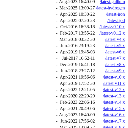
-
09-Aug-2023 16:40
latest-gallium/
-
27-Mar-2025 13:09
latest-hydrogen/
-
22-Apr-2025 10:30
latest-iron/
-
23-Apr-2025 07:20
latest-jod/
-
18-Oct-2016 16:38
latest-v0.10.x/
-
22-Feb-2017 13:55
latest-v0.12.x/
-
30-Mar-2018 03:32
latest-v4.x/
-
23-Jun-2016 23:19
latest-v5.x/
-
03-Apr-2019 19:45
latest-v6.x/
-
11-Jul-2017 16:52
latest-v7.x/
-
18-Dec-2019 16:41
latest-v8.x/
-
12-Jun-2018 23:27
latest-v9.x/
-
06-Apr-2021 19:56
latest-v10.x/
-
30-Apr-2019 17:52
latest-v11.x/
-
05-Apr-2022 12:21
latest-v12.x/
-
29-Apr-2020 22:29
latest-v13.x/
-
16-Feb-2023 22:06
latest-v14.x/
-
06-Apr-2021 20:49
latest-v15.x/
-
09-Aug-2023 16:40
latest-v16.x/
-
02-Jun-2022 17:56
latest-v17.x/
-
27-Mar-2025 13:09
latest-v18.x/