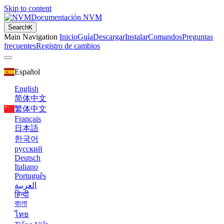
Skip to content
Documentación NVM
Search
K
Main Navigation
Inicio
Guía
Descargar
Instalar
Comandos
Preguntas
frecuentes
Registro de cambios
Español
English
简体中文
繁体中文
Français
日本語
한국어
русский
Deutsch
Italiano
Português
العربية
हिन्दी
বাংলা
ไทย