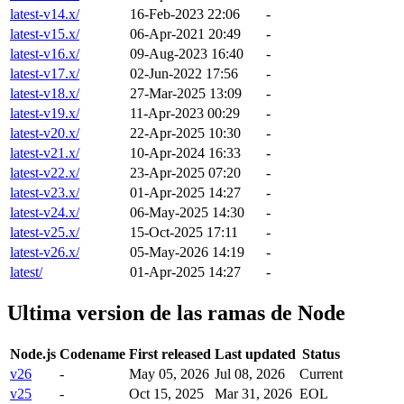
latest-v14.x/
16-Feb-2023 22:06
-
latest-v15.x/
06-Apr-2021 20:49
-
latest-v16.x/
09-Aug-2023 16:40
-
latest-v17.x/
02-Jun-2022 17:56
-
latest-v18.x/
27-Mar-2025 13:09
-
latest-v19.x/
11-Apr-2023 00:29
-
latest-v20.x/
22-Apr-2025 10:30
-
latest-v21.x/
10-Apr-2024 16:33
-
latest-v22.x/
23-Apr-2025 07:20
-
latest-v23.x/
01-Apr-2025 14:27
-
latest-v24.x/
06-May-2025 14:30
-
latest-v25.x/
15-Oct-2025 17:11
-
latest-v26.x/
05-May-2026 14:19
-
latest/
01-Apr-2025 14:27
-
Ultima version de las ramas de Node
Node.js
Codename
First released
Last updated
Status
v26
-
May 05, 2026
Jul 08, 2026
Current
v25
-
Oct 15, 2025
Mar 31, 2026
EOL