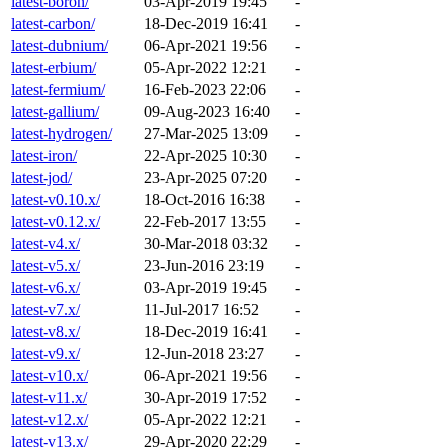
latest-boron/
03-Apr-2019 19:45
-
latest-carbon/
18-Dec-2019 16:41
-
latest-dubnium/
06-Apr-2021 19:56
-
latest-erbium/
05-Apr-2022 12:21
-
latest-fermium/
16-Feb-2023 22:06
-
latest-gallium/
09-Aug-2023 16:40
-
latest-hydrogen/
27-Mar-2025 13:09
-
latest-iron/
22-Apr-2025 10:30
-
latest-jod/
23-Apr-2025 07:20
-
latest-v0.10.x/
18-Oct-2016 16:38
-
latest-v0.12.x/
22-Feb-2017 13:55
-
latest-v4.x/
30-Mar-2018 03:32
-
latest-v5.x/
23-Jun-2016 23:19
-
latest-v6.x/
03-Apr-2019 19:45
-
latest-v7.x/
11-Jul-2017 16:52
-
latest-v8.x/
18-Dec-2019 16:41
-
latest-v9.x/
12-Jun-2018 23:27
-
latest-v10.x/
06-Apr-2021 19:56
-
latest-v11.x/
30-Apr-2019 17:52
-
latest-v12.x/
05-Apr-2022 12:21
-
latest-v13.x/
29-Apr-2020 22:29
-