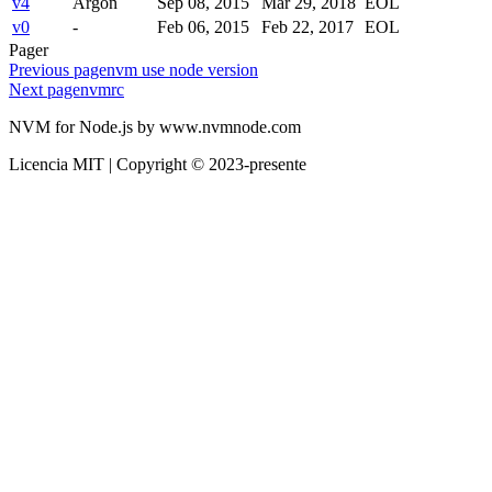
v4
Argon
Sep 08, 2015
Mar 29, 2018
EOL
v0
-
Feb 06, 2015
Feb 22, 2017
EOL
Pager
Previous page
nvm use node version
Next page
nvmrc
NVM for Node.js by www.nvmnode.com
Licencia MIT | Copyright © 2023-presente