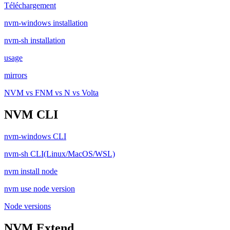
Téléchargement
nvm-windows installation
nvm-sh installation
usage
mirrors
NVM vs FNM vs N vs Volta
NVM CLI
nvm-windows CLI
nvm-sh CLI(Linux/MacOS/WSL)
nvm install node
nvm use node version
Node versions
NVM Extend