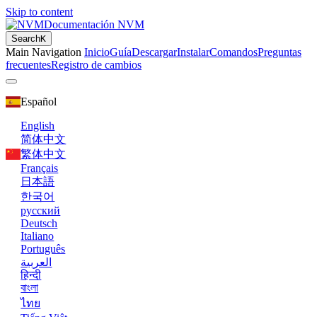
Skip to content
Documentación NVM
Search
K
Main Navigation
Inicio
Guía
Descargar
Instalar
Comandos
Preguntas
frecuentes
Registro de cambios
Español
English
简体中文
繁体中文
Français
日本語
한국어
русский
Deutsch
Italiano
Português
العربية
हिन्दी
বাংলা
ไทย