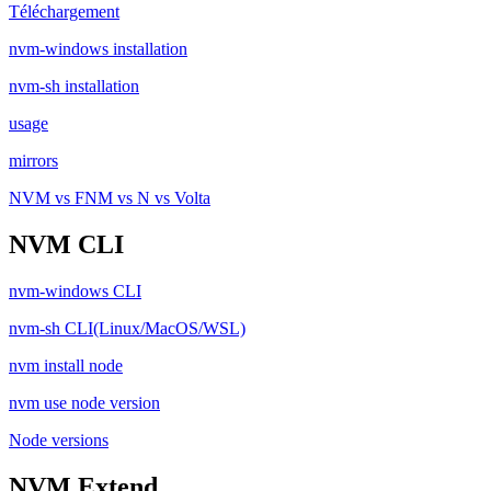
Téléchargement
nvm-windows installation
nvm-sh installation
usage
mirrors
NVM vs FNM vs N vs Volta
NVM CLI
nvm-windows CLI
nvm-sh CLI(Linux/MacOS/WSL)
nvm install node
nvm use node version
Node versions
NVM Extend