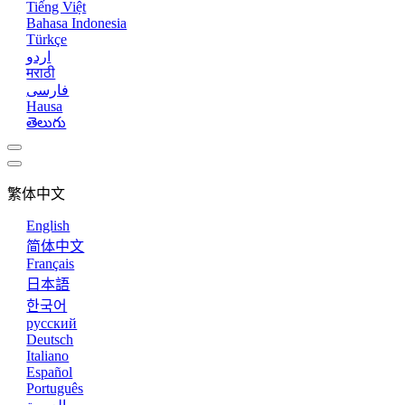
Tiếng Việt
Bahasa Indonesia
Türkçe
اردو
मराठी
فارسی
Hausa
తెలుగు
繁体中文
English
简体中文
Français
日本語
한국어
русский
Deutsch
Italiano
Español
Português