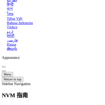
العربية
हिन्दी
বাংলা
ไทย
Tiếng Việt
Bahasa Indonesia
Türkçe
اردو
मराठी
فارسی
Hausa
తెలుగు
Appearance
Menu
Return to top
Sidebar Navigation
NVM 指南