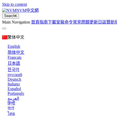
Skip to content
NVM中文網
Search
K
Main Navigation
首頁
指南
下載
安裝
命令
常見問題
更新日誌
贊助
繁体中文
English
简体中文
Français
日本語
한국어
русский
Deutsch
Italiano
Español
Português
العربية
हिन्दी
বাংলা
ไทย