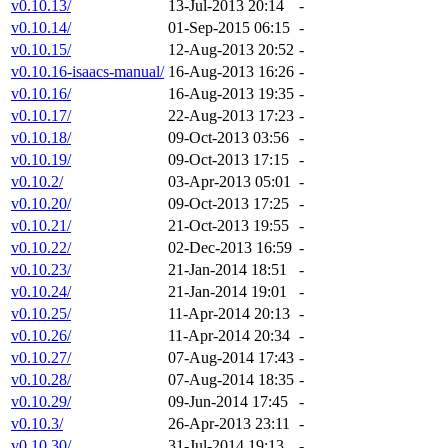
v0.10.13/
13-Jul-2013 20:14
-
v0.10.14/
01-Sep-2015 06:15
-
v0.10.15/
12-Aug-2013 20:52
-
v0.10.16-isaacs-manual/
16-Aug-2013 16:26
-
v0.10.16/
16-Aug-2013 19:35
-
v0.10.17/
22-Aug-2013 17:23
-
v0.10.18/
09-Oct-2013 03:56
-
v0.10.19/
09-Oct-2013 17:15
-
v0.10.2/
03-Apr-2013 05:01
-
v0.10.20/
09-Oct-2013 17:25
-
v0.10.21/
21-Oct-2013 19:55
-
v0.10.22/
02-Dec-2013 16:59
-
v0.10.23/
21-Jan-2014 18:51
-
v0.10.24/
21-Jan-2014 19:01
-
v0.10.25/
11-Apr-2014 20:13
-
v0.10.26/
11-Apr-2014 20:34
-
v0.10.27/
07-Aug-2014 17:43
-
v0.10.28/
07-Aug-2014 18:35
-
v0.10.29/
09-Jun-2014 17:45
-
v0.10.3/
26-Apr-2013 23:11
-
v0.10.30/
31-Jul-2014 19:13
-