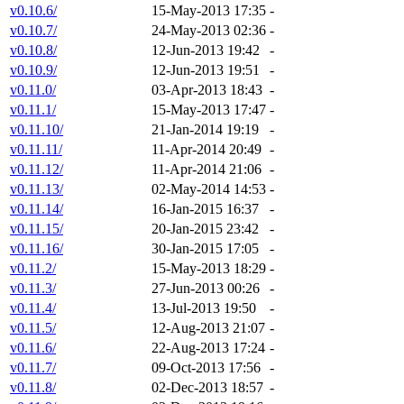
v0.10.6/
15-May-2013 17:35
-
v0.10.7/
24-May-2013 02:36
-
v0.10.8/
12-Jun-2013 19:42
-
v0.10.9/
12-Jun-2013 19:51
-
v0.11.0/
03-Apr-2013 18:43
-
v0.11.1/
15-May-2013 17:47
-
v0.11.10/
21-Jan-2014 19:19
-
v0.11.11/
11-Apr-2014 20:49
-
v0.11.12/
11-Apr-2014 21:06
-
v0.11.13/
02-May-2014 14:53
-
v0.11.14/
16-Jan-2015 16:37
-
v0.11.15/
20-Jan-2015 23:42
-
v0.11.16/
30-Jan-2015 17:05
-
v0.11.2/
15-May-2013 18:29
-
v0.11.3/
27-Jun-2013 00:26
-
v0.11.4/
13-Jul-2013 19:50
-
v0.11.5/
12-Aug-2013 21:07
-
v0.11.6/
22-Aug-2013 17:24
-
v0.11.7/
09-Oct-2013 17:56
-
v0.11.8/
02-Dec-2013 18:57
-