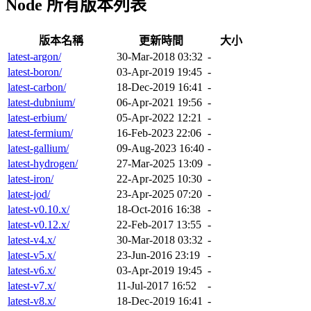
Node 所有版本列表
版本名稱
更新時間
大小
latest-argon/
30-Mar-2018 03:32
-
latest-boron/
03-Apr-2019 19:45
-
latest-carbon/
18-Dec-2019 16:41
-
latest-dubnium/
06-Apr-2021 19:56
-
latest-erbium/
05-Apr-2022 12:21
-
latest-fermium/
16-Feb-2023 22:06
-
latest-gallium/
09-Aug-2023 16:40
-
latest-hydrogen/
27-Mar-2025 13:09
-
latest-iron/
22-Apr-2025 10:30
-
latest-jod/
23-Apr-2025 07:20
-
latest-v0.10.x/
18-Oct-2016 16:38
-
latest-v0.12.x/
22-Feb-2017 13:55
-
latest-v4.x/
30-Mar-2018 03:32
-
latest-v5.x/
23-Jun-2016 23:19
-
latest-v6.x/
03-Apr-2019 19:45
-
latest-v7.x/
11-Jul-2017 16:52
-
latest-v8.x/
18-Dec-2019 16:41
-