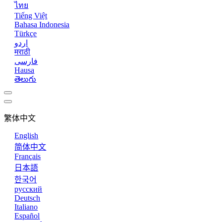
ไทย
Tiếng Việt
Bahasa Indonesia
Türkçe
اردو
मराठी
فارسی
Hausa
తెలుగు
繁体中文
English
简体中文
Français
日本語
한국어
русский
Deutsch
Italiano
Español