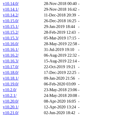
v10.14.0/
28-Nov-2018 00:40
-
v10.14.1/
29-Nov-2018 16:42
-
v10.14.2/
11-Dec-2018 20:39
-
v10.15.0/
26-Dec-2018 16:25
-
v10.15.1/
29-Jan-2019 18:44
-
v10.15.2/
28-Feb-2019 12:43
-
v10.15.3/
05-Mar-2019 17:15
-
v10.16.0/
28-May-2019 22:58
-
v10.16.1/
31-Jul-2019 19:10
-
v10.16.2/
06-Aug-2019 22:32
-
v10.16.3/
15-Aug-2019 22:14
-
v10.17.0/
22-Oct-2019 19:21
-
v10.18.0/
17-Dec-2019 22:25
-
v10.18.1/
09-Jan-2020 21:56
-
v10.19.0/
06-Feb-2020 03:09
-
v10.2.0/
23-May-2018 23:06
-
v10.2.1/
24-May-2018 20:08
-
v10.20.0/
08-Apr-2020 16:05
-
v10.20.1/
12-Apr-2020 13:24
-
v10.21.0/
02-Jun-2020 18:42
-