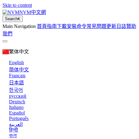
Skip to content
NVM中文網
Search
K
Main Navigation
首頁
指南
下載
安裝
命令
常見問題
更新日誌
贊助
我們
繁体中文
English
简体中文
Français
日本語
한국어
русский
Deutsch
Italiano
Español
Português
العربية
हिन्दी
বাংলা