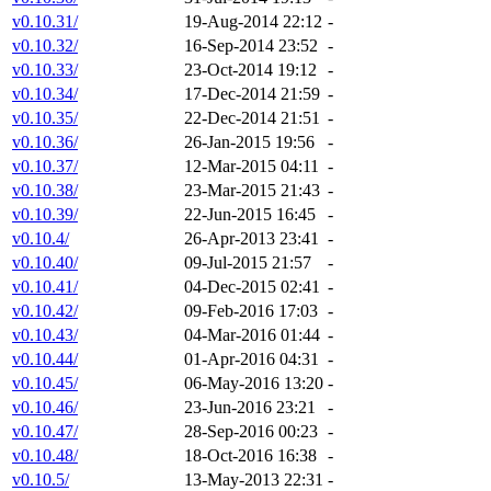
v0.10.31/
19-Aug-2014 22:12
-
v0.10.32/
16-Sep-2014 23:52
-
v0.10.33/
23-Oct-2014 19:12
-
v0.10.34/
17-Dec-2014 21:59
-
v0.10.35/
22-Dec-2014 21:51
-
v0.10.36/
26-Jan-2015 19:56
-
v0.10.37/
12-Mar-2015 04:11
-
v0.10.38/
23-Mar-2015 21:43
-
v0.10.39/
22-Jun-2015 16:45
-
v0.10.4/
26-Apr-2013 23:41
-
v0.10.40/
09-Jul-2015 21:57
-
v0.10.41/
04-Dec-2015 02:41
-
v0.10.42/
09-Feb-2016 17:03
-
v0.10.43/
04-Mar-2016 01:44
-
v0.10.44/
01-Apr-2016 04:31
-
v0.10.45/
06-May-2016 13:20
-
v0.10.46/
23-Jun-2016 23:21
-
v0.10.47/
28-Sep-2016 00:23
-
v0.10.48/
18-Oct-2016 16:38
-
v0.10.5/
13-May-2013 22:31
-