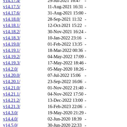
v14.17.4/
29-Jul-2021 16:47
-
v14.17.5/
11-Aug-2021 16:31
-
v14.17.6/
31-Aug-2021 15:00
-
v14.18.0/
28-Sep-2021 11:32
-
v14.18.1/
12-Oct-2021 15:22
-
v14.18.2/
30-Nov-2021 16:24
-
v14.18.3/
10-Jan-2022 23:16
-
v14.19.0/
01-Feb-2022 13:35
-
v14.19.1/
18-Mar-2022 00:36
-
v14.19.2/
04-May-2022 17:09
-
v14.19.3/
17-May-2022 18:46
-
v14.2.0/
05-May-2020 18:26
-
v14.20.0/
07-Jul-2022 15:06
-
v14.20.1/
23-Sep-2022 16:06
-
v14.21.0/
01-Nov-2022 21:40
-
v14.21.1/
04-Nov-2022 17:50
-
v14.21.2/
13-Dec-2022 13:00
-
v14.21.3/
16-Feb-2023 22:06
-
v14.3.0/
19-May-2020 21:29
-
v14.4.0/
02-Jun-2020 18:39
-
v14.5.0/
30-Jun-2020 22:33
-