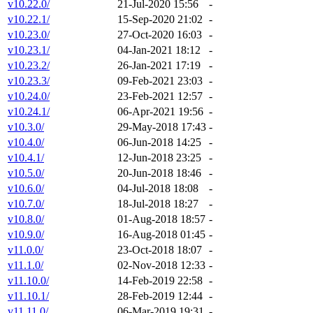
v10.22.0/
21-Jul-2020 15:56
-
v10.22.1/
15-Sep-2020 21:02
-
v10.23.0/
27-Oct-2020 16:03
-
v10.23.1/
04-Jan-2021 18:12
-
v10.23.2/
26-Jan-2021 17:19
-
v10.23.3/
09-Feb-2021 23:03
-
v10.24.0/
23-Feb-2021 12:57
-
v10.24.1/
06-Apr-2021 19:56
-
v10.3.0/
29-May-2018 17:43
-
v10.4.0/
06-Jun-2018 14:25
-
v10.4.1/
12-Jun-2018 23:25
-
v10.5.0/
20-Jun-2018 18:46
-
v10.6.0/
04-Jul-2018 18:08
-
v10.7.0/
18-Jul-2018 18:27
-
v10.8.0/
01-Aug-2018 18:57
-
v10.9.0/
16-Aug-2018 01:45
-
v11.0.0/
23-Oct-2018 18:07
-
v11.1.0/
02-Nov-2018 12:33
-
v11.10.0/
14-Feb-2019 22:58
-
v11.10.1/
28-Feb-2019 12:44
-
v11.11.0/
06-Mar-2019 19:31
-