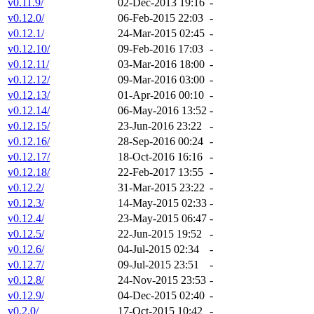
v0.11.9/
02-Dec-2013 19:16
-
v0.12.0/
06-Feb-2015 22:03
-
v0.12.1/
24-Mar-2015 02:45
-
v0.12.10/
09-Feb-2016 17:03
-
v0.12.11/
03-Mar-2016 18:00
-
v0.12.12/
09-Mar-2016 03:00
-
v0.12.13/
01-Apr-2016 00:10
-
v0.12.14/
06-May-2016 13:52
-
v0.12.15/
23-Jun-2016 23:22
-
v0.12.16/
28-Sep-2016 00:24
-
v0.12.17/
18-Oct-2016 16:16
-
v0.12.18/
22-Feb-2017 13:55
-
v0.12.2/
31-Mar-2015 23:22
-
v0.12.3/
14-May-2015 02:33
-
v0.12.4/
23-May-2015 06:47
-
v0.12.5/
22-Jun-2015 19:52
-
v0.12.6/
04-Jul-2015 02:34
-
v0.12.7/
09-Jul-2015 23:51
-
v0.12.8/
24-Nov-2015 23:53
-
v0.12.9/
04-Dec-2015 02:40
-
v0.2.0/
17-Oct-2015 10:42
-