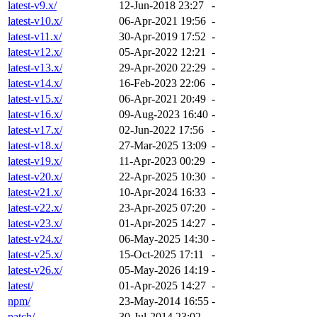
latest-v9.x/
12-Jun-2018 23:27
-
latest-v10.x/
06-Apr-2021 19:56
-
latest-v11.x/
30-Apr-2019 17:52
-
latest-v12.x/
05-Apr-2022 12:21
-
latest-v13.x/
29-Apr-2020 22:29
-
latest-v14.x/
16-Feb-2023 22:06
-
latest-v15.x/
06-Apr-2021 20:49
-
latest-v16.x/
09-Aug-2023 16:40
-
latest-v17.x/
02-Jun-2022 17:56
-
latest-v18.x/
27-Mar-2025 13:09
-
latest-v19.x/
11-Apr-2023 00:29
-
latest-v20.x/
22-Apr-2025 10:30
-
latest-v21.x/
10-Apr-2024 16:33
-
latest-v22.x/
23-Apr-2025 07:20
-
latest-v23.x/
01-Apr-2025 14:27
-
latest-v24.x/
06-May-2025 14:30
-
latest-v25.x/
15-Oct-2025 17:11
-
latest-v26.x/
05-May-2026 14:19
-
latest/
01-Apr-2025 14:27
-
npm/
23-May-2014 16:55
-
patch/
30-Jul-2014 23:02
-