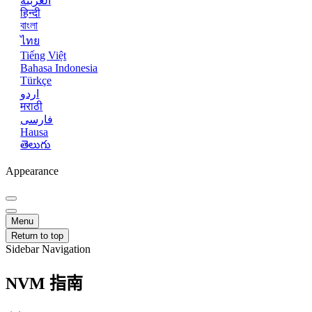
العربية
हिन्दी
বাংলা
ไทย
Tiếng Việt
Bahasa Indonesia
Türkçe
اردو
मराठी
فارسی
Hausa
తెలుగు
Appearance
Menu
Return to top
Sidebar Navigation
NVM 指南