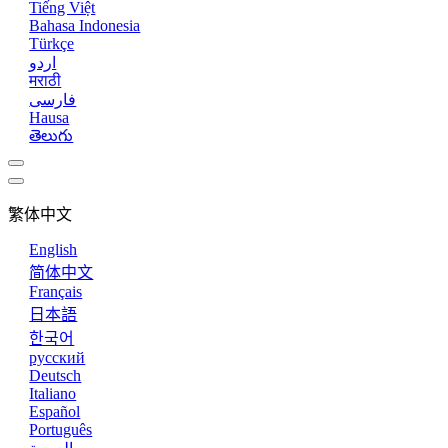
Tiếng Việt
Bahasa Indonesia
Türkçe
اردو
मराठी
فارسی
Hausa
తెలుగు
繁体中文
English
简体中文
Français
日本語
한국어
русский
Deutsch
Italiano
Español
Português