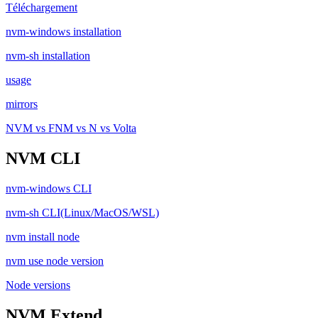
Téléchargement
nvm-windows installation
nvm-sh installation
usage
mirrors
NVM vs FNM vs N vs Volta
NVM CLI
nvm-windows CLI
nvm-sh CLI(Linux/MacOS/WSL)
nvm install node
nvm use node version
Node versions
NVM Extend