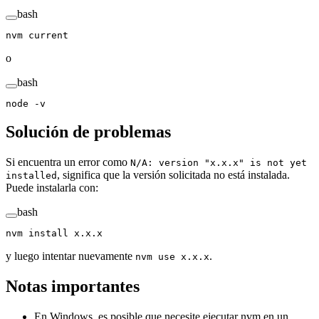
bash
nvm
 current
o
bash
node
 -v
Solución de problemas
Si encuentra un error como
N/A: version "x.x.x" is not yet
, significa que la versión solicitada no está instalada.
installed
Puede instalarla con:
bash
nvm
 install
 x.x.x
y luego intentar nuevamente
.
nvm use x.x.x
Notas importantes
En Windows, es posible que necesite ejecutar nvm en un