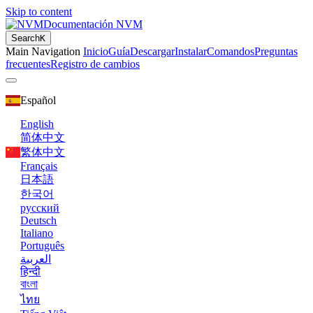
Skip to content
Documentación NVM
Search
K
Main Navigation
Inicio
Guía
Descargar
Instalar
Comandos
Preguntas
frecuentes
Registro de cambios
Español
English
简体中文
繁体中文
Français
日本語
한국어
русский
Deutsch
Italiano
Português
العربية
हिन्दी
বাংলা
ไทย