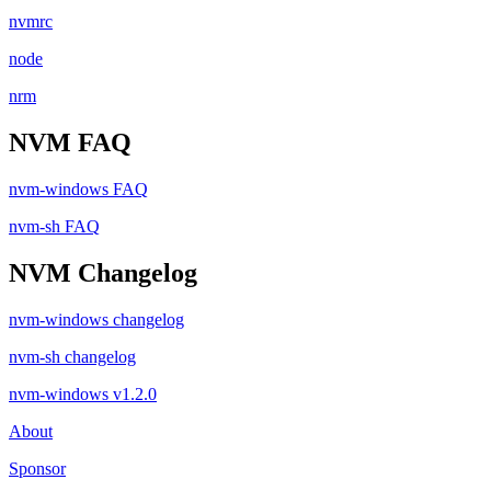
nvmrc
node
nrm
NVM FAQ
nvm-windows FAQ
nvm-sh FAQ
NVM Changelog
nvm-windows changelog
nvm-sh changelog
nvm-windows v1.2.0
About
Sponsor