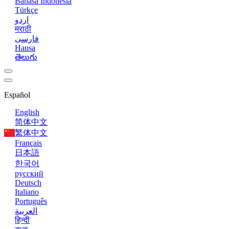
Bahasa Indonesia
Türkçe
اردو
मराठी
فارسی
Hausa
తెలుగు
Español
English
简体中文
繁体中文
Français
日本語
한국어
русский
Deutsch
Italiano
Português
العربية
हिन्दी