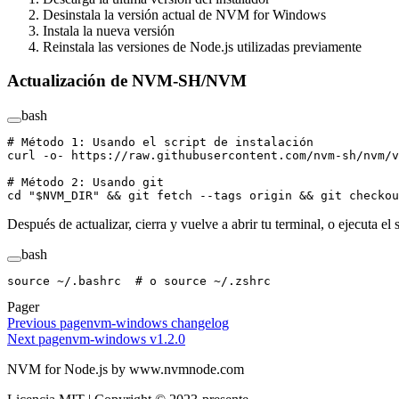
Desinstala la versión actual de NVM for Windows
Instala la nueva versión
Reinstala las versiones de Node.js utilizadas previamente
Actualización de NVM-SH/NVM
bash
# Método 1: Usando el script de instalación
curl
 -o-
 https://raw.githubusercontent.com/nvm-sh/nvm/v
# Método 2: Usando git
cd
 "
$NVM_DIR
"
 && 
git
 fetch
 --tags
 origin
 && 
git
 checkou
Después de actualizar, cierra y vuelve a abrir tu terminal, o ejecuta e
bash
source
 ~/.bashrc
  # o source ~/.zshrc
Pager
Previous page
nvm-windows changelog
Next page
nvm-windows v1.2.0
NVM for Node.js by www.nvmnode.com