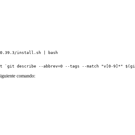
0.39.3/install.sh
 |
 bash
t
 `
git
 describe 
--abbrev=0
 --tags
 --match
 "v[0-9]*" $(
gi
l siguiente comando: