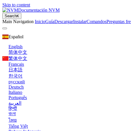
Skip to content
Documentación NVM
Search
K
Main Navigation
Inicio
Guía
Descargar
Instalar
Comandos
Preguntas fr
Español
English
简体中文
繁体中文
Français
日本語
한국어
русский
Deutsch
Italiano
Português
العربية
हिन्दी
বাংলা
ไทย
Tiếng Việt