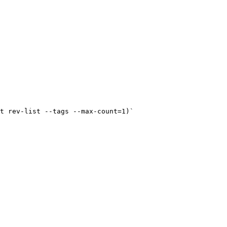
t
 rev-list 
--tags
 --max-count=1
)`