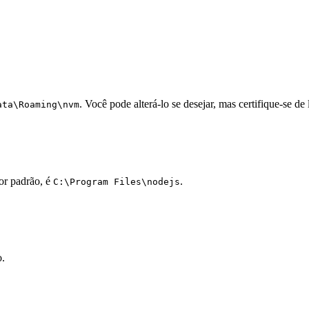
. Você pode alterá-lo se desejar, mas certifique-se de
ata\Roaming\nvm
Por padrão, é
.
C:\Program Files\nodejs
o.