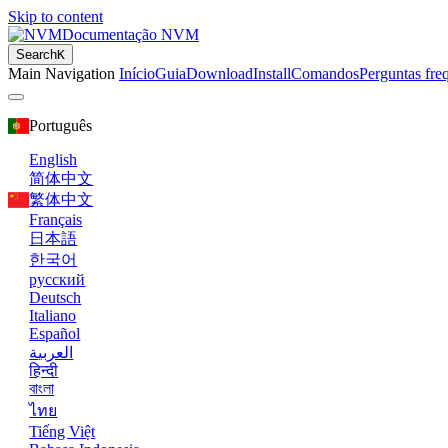
Skip to content
Documentação NVM
Search
K
Main Navigation
Início
Guia
Download
Install
Comandos
Perguntas fre
Português
English
简体中文
繁体中文
Français
日本語
한국어
русский
Deutsch
Italiano
Español
العربية
हिन्दी
বাংলা
ไทย
Tiếng Việt