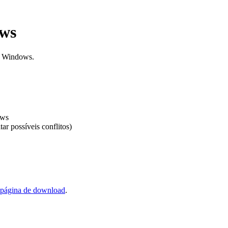
ows
o Windows.
ows
ar possíveis conflitos)
página de download
.