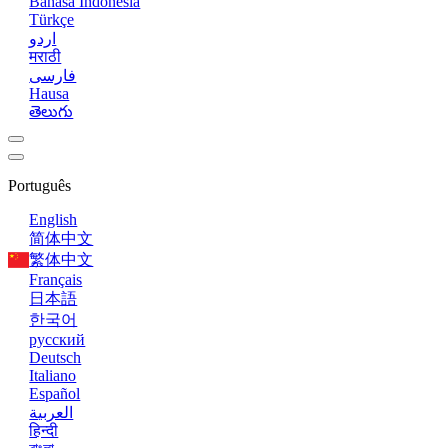
Bahasa Indonesia
Türkçe
اردو
मराठी
فارسی
Hausa
తెలుగు
Português
English
简体中文
繁体中文
Français
日本語
한국어
русский
Deutsch
Italiano
Español
العربية
हिन्दी