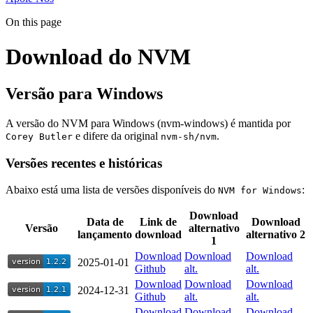
On this page
Download do NVM
Versão para Windows
A versão do NVM para Windows (nvm-windows) é mantida por
e difere da original
.
Corey Butler
nvm-sh/nvm
Versões recentes e históricas
Abaixo está uma lista de versões disponíveis do
:
NVM for Windows
Download
Data de
Link de
Download
Versão
alternativo
lançamento
download
alternativo 2
1
Download
Download
Download
2025-01-01
Github
alt.
alt.
Download
Download
Download
2024-12-31
Github
alt.
alt.
Download
Download
Download