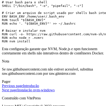
# Usar bash para o shell
SHELL
 [
"/bin/bash"
, 
"-o"
, 
"pipefail"
, 
"-c"
]
# Criar um arquivo de script usado por shells bash inte
ENV
 BASH_ENV /home/user/.bash_env
RUN
 touch 
"${BASH_ENV}"
RUN
 echo 
'. "${BASH_ENV}"'
 >> ~/.bashrc
# Baixar e instalar nvm
RUN
 curl -o- https://raw.githubusercontent.com/nvm-sh/n
RUN
 echo node > .nvmrc
RUN
 nvm install
Esta configuração garante que NVM, Node.js e npm funcionem
corretamente em shells não interativos dentro de contêineres Docker.
Nota
Se raw.githubusercontent.com não estiver acessível, substitua
raw.githubusercontent.com por raw.gitmirror.com
Pager
Previous page
Introdução
Next page
Instalação nvm-windows
Construído com VitePress