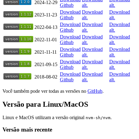
2024-12-29
Github
alt.
alt.
Download
Download
Download
2023-11-23
Github
alt.
alt.
Download
Download
Download
2022-04-13
Github
alt.
alt.
Download
Download
Download
2022-11-01
Github
alt.
alt.
Download
Download
Download
2021-11-11
Github
alt.
alt.
Download
Download
Download
2021-09-15
Github
alt.
alt.
Download
Download
Download
2018-08-02
Github
alt.
alt.
Você também pode ver todas as versões no
GitHub
.
Versão para Linux/MacOS
Linux e MacOS utilizam a versão original
.
nvm-sh/nvm
Versão mais recente