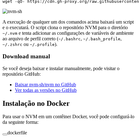
wget
 -qO-
 https://cdn.gh-proxy.org/raw.githubuserconten
A execução de qualquer um dos comandos acima baixará um script
e o executará. O script clona o repositório NVM para o diretório
e tenta adicionar as configurações de variáveis de ambiente
~/.nvm
ao arquivo de perfil correto (
,
,
~/.bashrc
~/.bash_profile
ou
).
~/.zshrc
~/.profile
Download manual
Se você deseja baixar e instalar manualmente, pode visitar o
repositório GitHub:
Baixar nvm-sh/nvm no GitHub
Ver todas as versões no GitHub
Instalação no Docker
Para usar o NVM em um contêiner Docker, você pode configurá-lo
da seguinte forma:
dockerfile