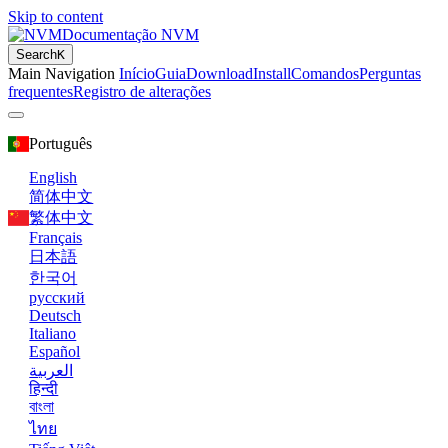
Skip to content
Documentação NVM
Search
K
Main Navigation
Início
Guia
Download
Install
Comandos
Perguntas
frequentes
Registro de alterações
Português
English
简体中文
繁体中文
Français
日本語
한국어
русский
Deutsch
Italiano
Español
العربية
हिन्दी
বাংলা
ไทย