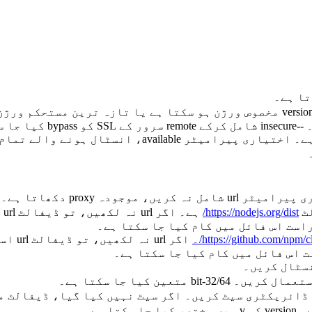
مام ورژنز دکھاتا ہے۔ list کو ls میں مختصر کیا جا سکتا ہے۔
https://nodejs.org/dist/
ہ
https://github.com/npm/c/۔
اگر l