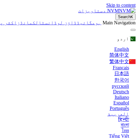
Skip to content
NVM دستاویزات
Search
K
Main Navigation
ہوم
گائیڈ
ڈاؤن لوڈ
انسٹال
کمانڈز
اکثر پو
اردو
English
简体中文
繁体中文
Français
日本語
한국어
русский
Deutsch
Italiano
Español
Português
العربية
हिन्दी
বাংলা
ไทย
Tiếng Việt