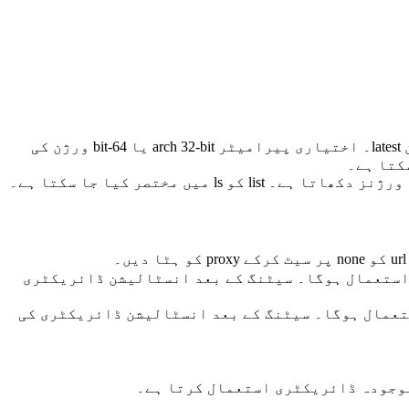
：node انسٹال کریں، version مخصوص ورژن ہو سکتا ہے یا تازہ ترین مستحکم ورژن latest۔ اختیاری پیرامیٹر arch 32-bit یا 64-bit ورژن کی
ے۔ اگر url نہ لکھیں، تو ڈیفالٹ url استعمال ہوگا۔ سیٹنگ کے بعد انسٹالیشن ڈائریکٹری
ur نہ لکھیں، تو ڈیفالٹ url استعمال ہوگا۔ سیٹنگ کے بعد انسٹالیشن ڈائریکٹری کی