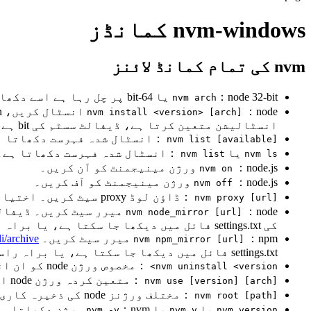
nvm-windows کمانڈز
nvm کی تمام کمانڈ لائنز
：node 32-bit یا 64-bit پر چل رہا ہے اسے دکھاتا ہے۔
nvm arch
nvm install <version> [arch]
انسٹالیشن متعین کرتا ہے، ڈیفالٹ سسٹم کی bit ہے۔ --insecure شامل کرکے remote سرور کے SSL کو bypass کیا جا سکتا ہے۔
：انسٹال شدہ فہرست دکھاتا ہے۔ اختیاری پیرامیٹر available، انسٹال ہونے والے ت
nvm list [available]
یا
：انسٹال شدہ فہرست دکھاتا ہے۔
nvm list
nvm ls
：node.js ورژن مینیجمنٹ کو آن کریں۔
nvm on
：node.js ورژن مینیجمنٹ کو آف کریں۔
nvm off
：ڈاؤن لوڈ proxy سیٹ کریں۔ اختیاری پیرامیٹر url شامل نہ کریں، موجودہ proxy دکھاتا ہے۔ url کو none پر سیٹ کرکے proxy کو ہٹا دیں۔
nvm proxy [url]
：node میرر سیٹ کریں۔ ڈیفالٹ
nvm node_mirror [url]
کی settings.txt فائل میں دیکھا جا سکتا ہے، یا براہ راست اس فائل میں کام کیا جا سکتا ہے۔
：npm میرر سیٹ کریں۔
li/archive
nvm npm_mirror [url]
settings.txt فائل میں دیکھا جا سکتا ہے، یا براہ راست اس فائل میں کام کیا جا سکتا ہے۔
：مخصوص ورژن node کو ان انسٹال کریں۔
nvm uninstall <version>
：متعین کردہ ورژن node استعمال کریں۔ 32/64-bit متعین کیا جا سکتا ہے۔
nvm use [version] [arch]
：مختلف ورژنز node کی ذخیرہ کاری ڈائریکٹری سیٹ کریں۔ اگر سیٹ نہیں کیا گیا، ڈیفالٹ موجودہ ڈائریکٹری استعمال کرتا ہے۔
nvm root [path]
یا
یا
：nvm ورژن دکھاتا ہے۔ version کو v میں مختصر کیا جا سکتا ہے۔
nvm -v
nvm v
nvm version