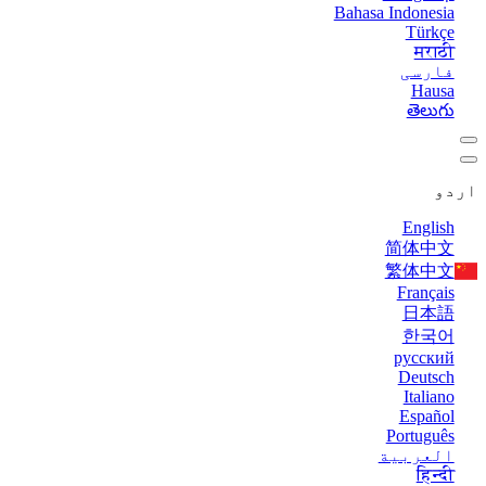
Bahasa Indonesia
Türkçe
मराठी
فارسی
Hausa
తెలుగు
اردو
English
简体中文
繁体中文
Français
日本語
한국어
русский
Deutsch
Italiano
Español
Português
العربية
हिन्दी