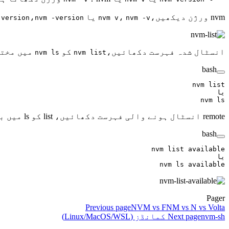
nvm ورژن دیکھیں،
،
یا
،
 version
nvm -version
nvm v
nvm -v
انسٹال شدہ فہرست دکھائیں،
کو
میں مختص
nvm ls
nvm list
bash
nvm
 list
یا
nvm
 ls
remote انسٹال ہونے والی فہرست دکھائیں، list کو ls میں بھی مختصر کیا جا سکتا ہے
bash
nvm
 list
 available
یا
nvm
 ls
 available
Pager
Previous page
NVM vs FNM vs N vs Volta
nvm-sh کمانڈز (Linux/MacOS/WSL)
Next page