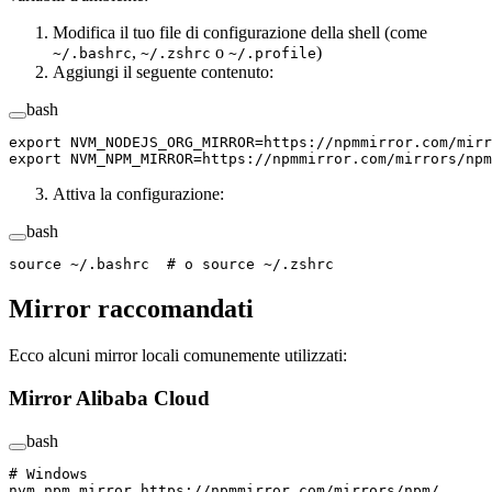
Modifica il tuo file di configurazione della shell (come
,
o
)
~/.bashrc
~/.zshrc
~/.profile
Aggiungi il seguente contenuto:
bash
export
 NVM_NODEJS_ORG_MIRROR
=
https://npmmirror.com/mirr
export
 NVM_NPM_MIRROR
=
https://npmmirror.com/mirrors/npm
Attiva la configurazione:
bash
source
 ~/.bashrc
  # o source ~/.zshrc
Mirror raccomandati
Ecco alcuni mirror locali comunemente utilizzati:
Mirror Alibaba Cloud
bash
# Windows
nvm
 npm_mirror
 https://npmmirror.com/mirrors/npm/