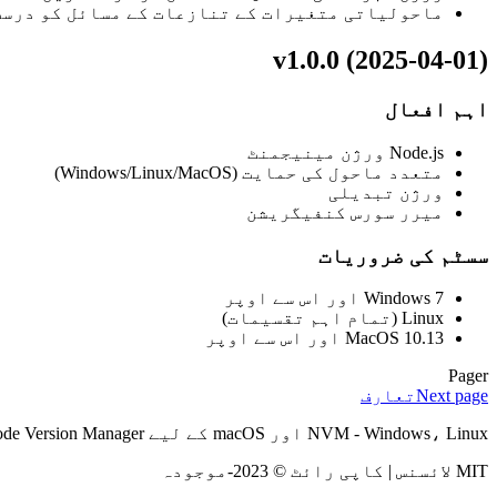
ماحولیاتی متغیرات کے تنازعات کے مسائل کو درست
v1.0.0 (2025-04-01)
اہم افعال
Node.js ورژن مینیجمنٹ
متعدد ماحول کی حمایت (Windows/Linux/MacOS)
ورژن تبدیلی
میرر سورس کنفیگریشن
سسٹم کی ضروریات
Windows 7 اور اس سے اوپر
Linux (تمام اہم تقسیمات)
MacOS 10.13 اور اس سے اوپر
Pager
Next page
تعارف
NVM - Windows، Linux اور macOS کے لیے Node Version Manager
MIT لائسنس | کاپی رائٹ © 2023-موجودہ