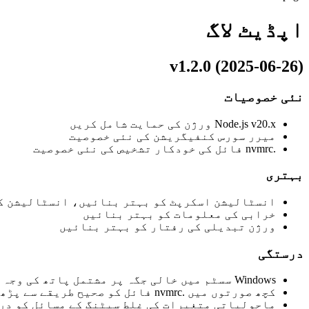
اپڈیٹ لاگ
v1.2.0 (2025-06-26)
نئی خصوصیات
Node.js v20.x ورژن کی حمایت شامل کریں
میرر سورس کنفیگریشن کی نئی خصوصیت
.nvmrc فائل کی خودکار تشخیص کی نئی خصوصیت
بہتری
انسٹالیشن اسکرپٹ کو بہتر بنائیں، انسٹالیشن ک
خرابی کی معلومات کو بہتر بنائیں
ورژن تبدیلی کی رفتار کو بہتر بنائیں
درستگی
Windows سسٹم میں خالی جگہ پر مشتمل پاتھ کی وجہ سے پیدا ہونے والے مسائل کو درست کریں
کچھ صورتوں میں .nvmrc فائل کو صحیح طریقے سے پڑھنے میں ناکامی کے مسائل کو درست کریں
ماحولیاتی متغیرات کی غلط سیٹنگ کے مسائل کو در