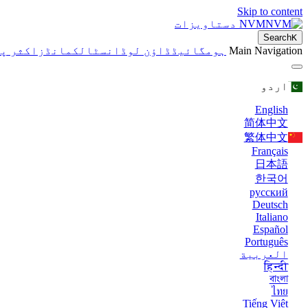
Skip to content
NVM دستاویزات
Search
K
Main Navigation
ہوم
گائیڈ
ڈاؤن لوڈ
انسٹال
کمانڈز
اکثر پو
اردو
English
简体中文
繁体中文
Français
日本語
한국어
русский
Deutsch
Italiano
Español
Português
العربية
हिन्दी
বাংলা
ไทย
Tiếng Việt