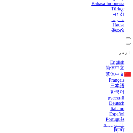
Bahasa Indonesia
Türkçe
मराठी
فارسی
Hausa
తెలుగు
اردو
English
简体中文
繁体中文
Français
日本語
한국어
русский
Deutsch
Italiano
Español
Português
العربية
हिन्दी