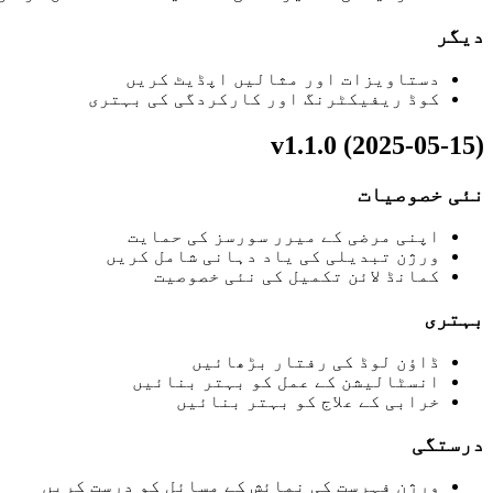
دیگر
دستاویزات اور مثالیں اپڈیٹ کریں
کوڈ ریفیکٹرنگ اور کارکردگی کی بہتری
v1.1.0 (2025-05-15)
نئی خصوصیات
اپنی مرضی کے میرر سورسز کی حمایت
ورژن تبدیلی کی یاد دہانی شامل کریں
کمانڈ لائن تکمیل کی نئی خصوصیت
بہتری
ڈاؤن لوڈ کی رفتار بڑھائیں
انسٹالیشن کے عمل کو بہتر بنائیں
خرابی کے علاج کو بہتر بنائیں
درستگی
ورژن فہرست کی نمائش کے مسائل کو درست کریں